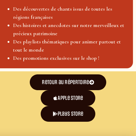
Des découvertes de chants issus de toutes les
régions françaises
Des histoires et anecdotes sur notre merveilleux et
précieux patrimoine
Des playlists thématiques pour animer partout et
tout le monde
Des promotions exclusives sur le shop !
Retour au répertoire
Apple Store
plays store