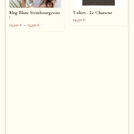
Mug Blanc Strasbourgeoise
T-shirt - Le Chasseur
!
24,50
€
12,00
€
–
15,50
€