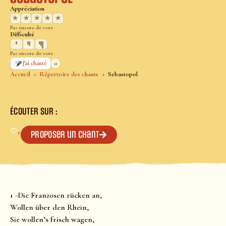
Appréciation
★
★
★
★
★
Pas encore de vote
Difficulté
Pas encore de vote
0
J’ai chanté
Accueil
Répertoire des chants
Sebastopol
ÉCOUTER SUR :
♡
+
Proposer un chant
1 -Die Franzosen rücken an,
Wollen über den Rhein,
Sie wollen’s frisch wagen,