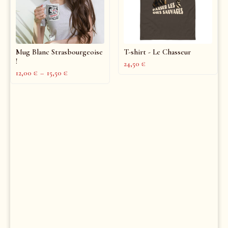
Mug Blanc Strasbourgeoise
T-shirt - Le Chasseur
!
24,50
€
12,00
€
–
15,50
€