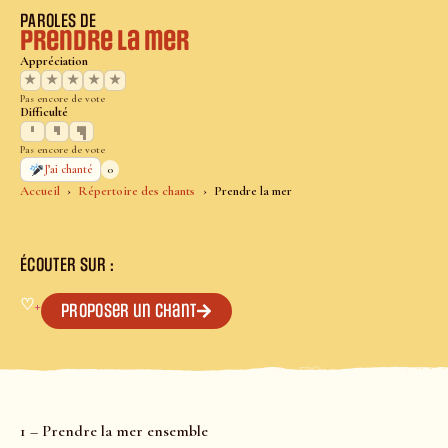
PAROLES DE
Prendre la mer
Appréciation
★
★
★
★
★
Pas encore de vote
Difficulté
Pas encore de vote
0
J’ai chanté
Accueil
Répertoire des chants
Prendre la mer
ÉCOUTER SUR :
♡
+
Proposer un chant
1 – Prendre la mer ensemble