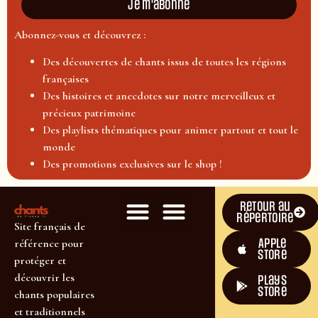
Je m'abonne
Abonnez-vous et découvrez :
Des découvertes de chants issus de toutes les régions
françaises
Des histoires et anecdotes sur notre merveilleux et
précieux patrimoine
Des playlists thématiques pour animer partout et tout le
monde
Des promotions exclusives sur le shop !
Retour au
répertoire
Site français de
Apple
référence pour
Store
protéger et
découvrir les
plays
store
chants populaires
et traditionnels