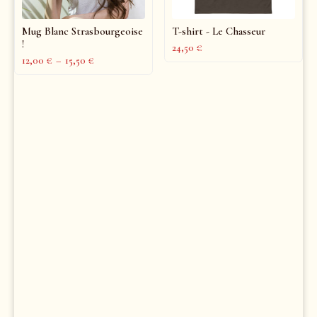
Mug Blanc Strasbourgeoise
T-shirt - Le Chasseur
!
24,50
€
12,00
€
–
15,50
€