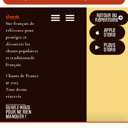
Retour au
répertoire
Site français de
Apple
référence pour
Store
protéger et
découvrir les
plays
store
chants populaires
et traditionnels
français.
Chants de France
© 2025
Tous droits
réservés
SUIVEZ-NOUS
POUR NE RIEN
MANQUER !