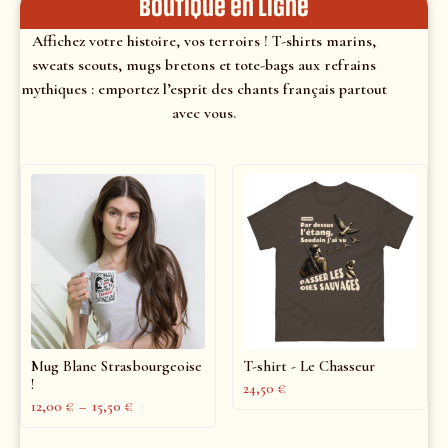
Boutique en ligne
Affichez votre histoire, vos terroirs ! T-shirts marins,
sweats scouts, mugs bretons et tote-bags aux refrains
mythiques : emportez l’esprit des chants français partout
avec vous.
Mug Blanc Strasbourgeoise
T-shirt - Le Chasseur
!
24,50
€
12,00
€
–
15,50
€