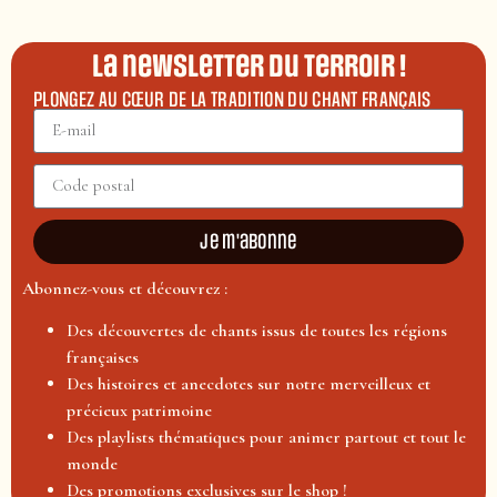
La newsletter du terroir !
PLONGEZ AU CŒUR DE LA TRADITION DU CHANT FRANÇAIS
Je m'abonne
Abonnez-vous et découvrez :
Des découvertes de chants issus de toutes les régions
françaises
Des histoires et anecdotes sur notre merveilleux et
précieux patrimoine
Des playlists thématiques pour animer partout et tout le
monde
Des promotions exclusives sur le shop !