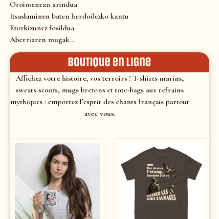
Oroimenean arindua
Itsaslaminen baten herdoilezko kantu
Etorkizunez fosildua.
Aberriaren mugak…
Boutique en ligne
Affichez votre histoire, vos terroirs ! T-shirts marins,
sweats scouts, mugs bretons et tote-bags aux refrains
mythiques : emportez l’esprit des chants français partout
avec vous.