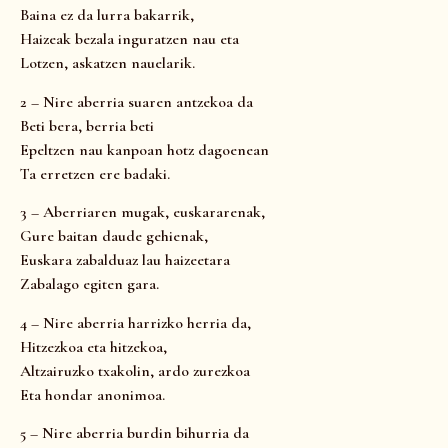
Baina ez da lurra bakarrik,
Haizeak bezala inguratzen nau eta
Lotzen, askatzen nauelarik.
2 – Nire aberria suaren antzekoa da
Beti bera, berria beti
Epeltzen nau kanpoan hotz dagoenean
Ta erretzen ere badaki.
3 – Aberriaren mugak, euskararenak,
Gure baitan daude gehienak,
Euskara zabalduaz lau haizeetara
Zabalago egiten gara.
4 – Nire aberria harrizko herria da,
Hitzezkoa eta hitzekoa,
Altzairuzko txakolin, ardo zurezkoa
Eta hondar anonimoa.
5 – Nire aberria burdin bihurria da