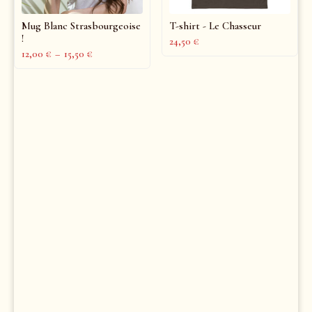
Mug Blanc Strasbourgeoise
T-shirt - Le Chasseur
!
24,50
€
12,00
€
–
15,50
€