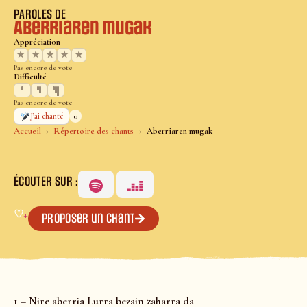
PAROLES DE
Aberriaren mugak
Appréciation
★
★
★
★
★
Pas encore de vote
Difficulté
Pas encore de vote
0
J’ai chanté
Accueil
Répertoire des chants
Aberriaren mugak
ÉCOUTER SUR :
♡
+
Proposer un chant
1 – Nire aberria Lurra bezain zaharra da