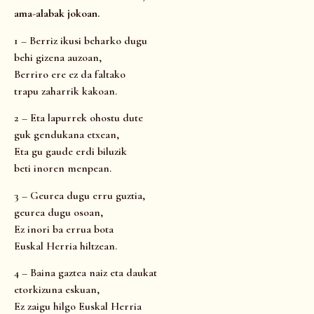
ama-alabak jokoan.
1 – Berriz ikusi beharko dugu
behi gizena auzoan,
Berriro ere ez da faltako
trapu zaharrik kakoan.
2 – Eta lapurrek ohostu dute
guk gendukana etxean,
Eta gu gaude erdi biluzik
beti inoren menpean.
3 – Geurea dugu erru guztia,
geurea dugu osoan,
Ez inori ba errua bota
Euskal Herria hiltzean.
4 – Baina gaztea naiz eta daukat
etorkizuna eskuan,
Ez zaigu hilgo Euskal Herria