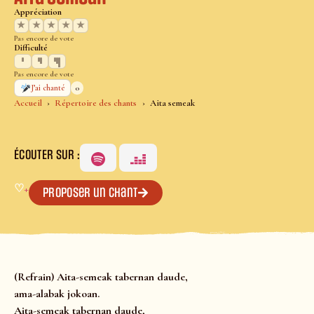
Appréciation
★
★
★
★
★
Pas encore de vote
Difficulté
Pas encore de vote
0
J’ai chanté
Accueil
Répertoire des chants
Aita semeak
ÉCOUTER SUR :
♡
+
Proposer un chant
(Refrain) Aita-semeak tabernan daude,
ama-alabak jokoan.
Aita-semeak tabernan daude,