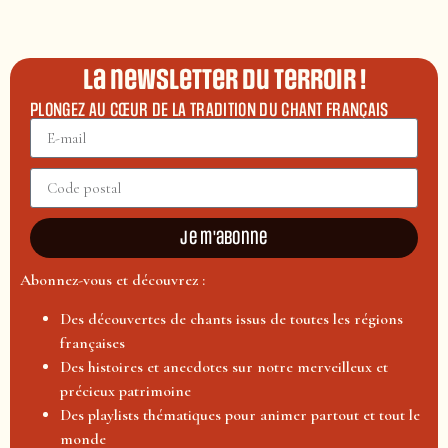
La newsletter du terroir !
PLONGEZ AU CŒUR DE LA TRADITION DU CHANT FRANÇAIS
Je m'abonne
Abonnez-vous et découvrez :
Des découvertes de chants issus de toutes les régions
françaises
Des histoires et anecdotes sur notre merveilleux et
précieux patrimoine
Des playlists thématiques pour animer partout et tout le
monde