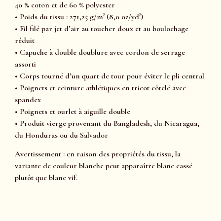
40 % coton et de 60 % polyester
• Poids du tissu : 271,25 g/m² (8,0 oz/yd²)
• Fil filé par jet d’air au toucher doux et au boulochage
réduit
• Capuche à double doublure avec cordon de serrage
assorti
• Corps tourné d’un quart de tour pour éviter le pli central
• Poignets et ceinture athlétiques en tricot côtelé avec
spandex
• Poignets et ourlet à aiguille double
• Produit vierge provenant du Bangladesh, du Nicaragua,
du Honduras ou du Salvador
Avertissement : en raison des propriétés du tissu, la
variante de couleur blanche peut apparaître blanc cassé
plutôt que blanc vif.