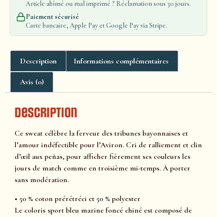
Article abîmé ou mal imprimé ? Réclamation sous 30 jours.
Paiement sécurisé
Carte bancaire, Apple Pay et Google Pay via Stripe.
Description
Informations complémentaires
Avis (0)
Description
Ce sweat célèbre la ferveur des tribunes bayonnaises et
l’amour indéfectible pour l’Aviron. Cri de ralliement et clin
d’œil aux peñas, pour afficher fièrement ses couleurs les
jours de match comme en troisième mi-temps. À porter
sans modération.
• 50 % coton prérétréci et 50 % polyester
Le coloris sport bleu marine foncé chiné est composé de