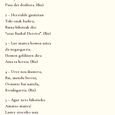
Pasa det denbora. (Bis).
2 – Herrialde guztietan
Toki onak badira,
Baina bihotzak dio:
“zoaz Euskal Herrira”. (Bis)
3 – Lur maitea hemen uztea
da negargarria.
Hemen gelditzen dira
Ama ta herria. (Bis)
4 – Urez noa ikustera,
Bai, mundu berria;
Oraintxe bai naizela,
Errukigarria. (Bis).
5 – Agur nere bihotzeko
Amatxo maitea!
Laster etorriko naiz