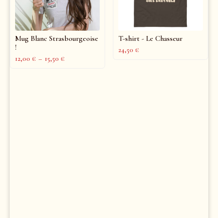
Mug Blanc Strasbourgeoise
T-shirt - Le Chasseur
!
24,50
€
12,00
€
–
15,50
€