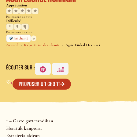
Appréciation
★
★
★
★
★
Pas encore de vote
Difficulté
Pas encore de vote
0
J’ai chanté
Accueil
Répertoire des chants
Agur Euskal Herriari
ÉCOUTER SUR :
♡
+
Proposer un chant
1 – Gazte gaztetandikan
Herritik kanpora,
Estrajeria aldean