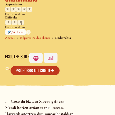
Appréciation
★
★
★
★
★
Pas encore de vote
Difficulté
Pas encore de vote
0
J’ai chanté
Accueil
Répertoire des chants
Ondarrabia
ÉCOUTER SUR :
♡
+
Proposer un chant
1 – Goxo da bizitzea Xibero gainean.
Mendi horien artian trankilitatean.
Hargatik aitortzen dut, mugaz bestaldian.