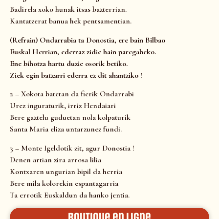
Badirela xoko hunak itsas bazterrian.
Kantatzerat banua hek pentsamentian.
(Refrain) Ondarrabia ta Donostia, ere bain Bilbao
Euskal Herrian, ederraz zidie hain paregabeko.
Ene bihotza hartu duzie osorik betiko.
Ziek egin batzarri ederra ez dit ahantziko !
2 – Xokota batetan da fierik Ondarrabi
Urez inguraturik, irriz Hendaiari
Bere gaztelu guduetan nola kolpaturik
Santa Maria eliza untarzunez fundi.
3 – Monte Igeldotik zit, agur Donostia !
Denen artian zira arrosa lilia
Kontxaren ungurian bipil da herria
Bere mila kolorekin espantagarria
Ta errotik Euskaldun da hanko jentia.
Boutique en ligne