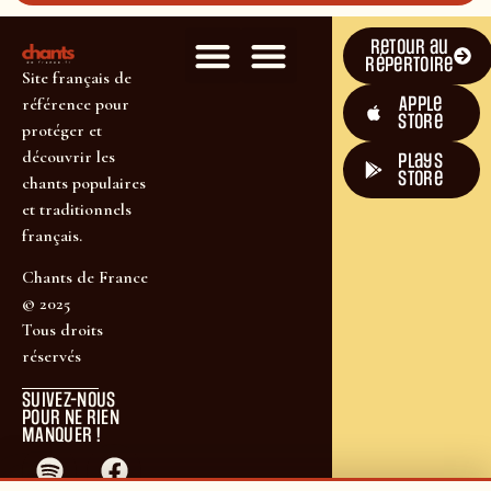
Retour au
répertoire
Site français de
Apple
référence pour
Store
protéger et
découvrir les
plays
store
chants populaires
et traditionnels
français.
Chants de France
© 2025
Tous droits
réservés
SUIVEZ-NOUS
POUR NE RIEN
MANQUER !