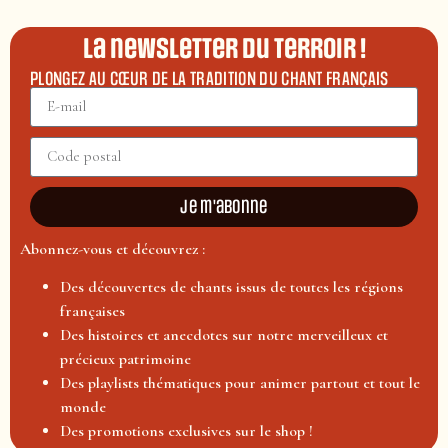
La newsletter du terroir !
PLONGEZ AU CŒUR DE LA TRADITION DU CHANT FRANÇAIS
Je m'abonne
Abonnez-vous et découvrez :
Des découvertes de chants issus de toutes les régions
françaises
Des histoires et anecdotes sur notre merveilleux et
précieux patrimoine
Des playlists thématiques pour animer partout et tout le
monde
Des promotions exclusives sur le shop !