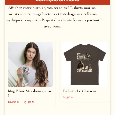
Affichez votre histoire, vos terroirs ! T-shirts marins,
sweats scouts, mugs bretons et tote-bags aux refrains
mythiques : emportez l’esprit des chants français partout
avec vous.
Mug Blanc Strasbourgeoise
T-shirt - Le Chasseur
!
24,50
€
12,00
€
–
15,50
€