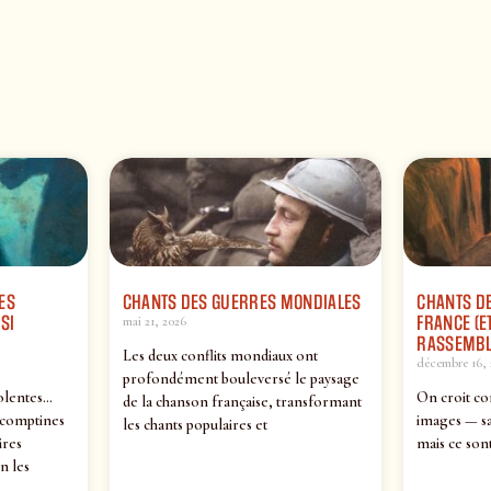
ES
CHANTS DES GUERRES MONDIALES
CHANTS DE
SI
FRANCE (ET
mai 21, 2026
RASSEMBL
Les deux conflits mondiaux ont
décembre 16, 
profondément bouleversé le paysage
olentes…
On croit co
de la chanson française, transformant
 comptines
images — sa
les chants populaires et
ires
mais ce sont
n les