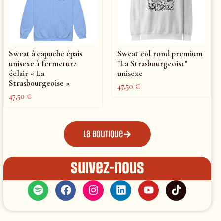
Sweat à capuche épais
Sweat col rond premium
unisexe à fermeture
"La Strasbourgeoise"
éclair « La
unisexe
Strasbourgeoise »
47,50
€
47,50
€
La boutique
Suivez-nous