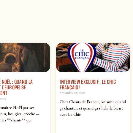
 NOËL : QUAND LA
INTERVIEW EXCLUSIF : LE CHIC
 L’EUROPE) SE
FRANÇAIS !
ENT
novembre 27, 2025
2025
Chez Chants de France, on aime quand
nnaître Noël par ses
ça chante… et quand ça s’habille bien :
pin, bougies, crèche —
avec Le Chic
 les **chants** qui