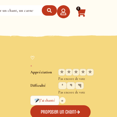
0
♡
+
★
★
★
★
★
Appréciation
Pas encore de vote
Difficulté
Pas encore de vote
0
J’ai chanté
Proposer un chant