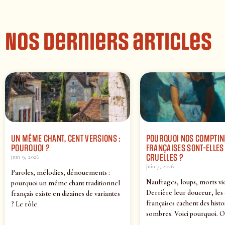
Nos derniers articles
UN MÊME CHANT, CENT VERSIONS :
POURQUOI NOS COMPTIN
POURQUOI ?
FRANÇAISES SONT-ELLES 
CRUELLES ?
juin 9, 2026
juin 7, 2026
Paroles, mélodies, dénouements :
Naufrages, loups, morts vi
pourquoi un même chant traditionnel
Derrière leur douceur, les
français existe en dizaines de variantes
françaises cachent des histo
? Le rôle
sombres. Voici pourquoi. O