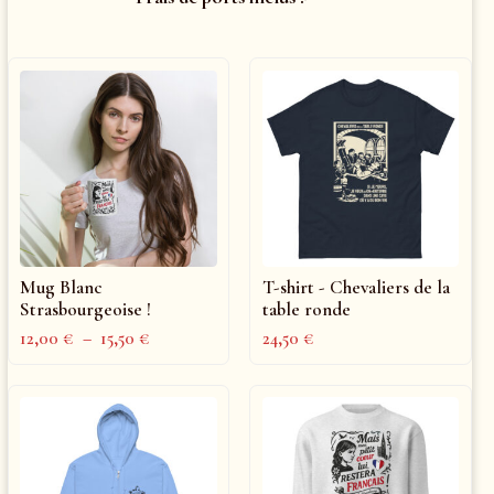
Mug Blanc
T-shirt - Chevaliers de la
Strasbourgeoise !
table ronde
12,00
€
–
15,50
€
24,50
€