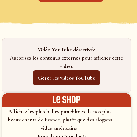
Vidéo YouTube désactivée
Autorisez les contenus externes pour afficher cette
vidéo.
Gérer les vidéos YouTube
le shop
Affichez les plus belles punchlines de nos plus
beaux chants de France, plutôt que des slogans
vides américains !
– Frais de ports inclus !-