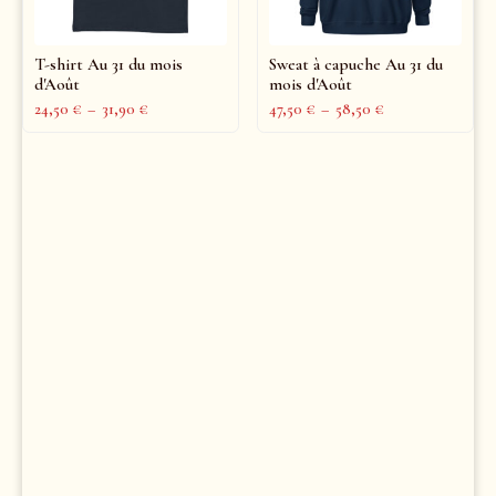
T-shirt Au 31 du mois
Sweat à capuche Au 31 du
d'Août
mois d'Août
24,50
€
–
31,90
€
47,50
€
–
58,50
€