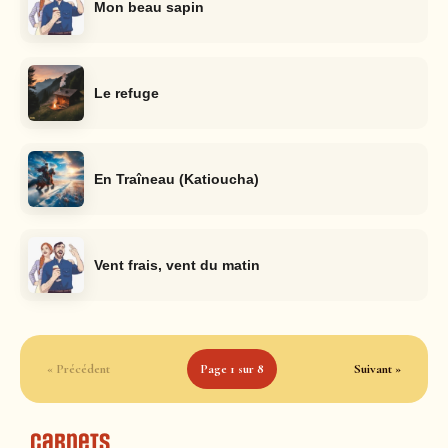
Mon beau sapin
Le refuge
En Traîneau (Katioucha)
Vent frais, vent du matin
« Précédent
Page 1 sur 8
Suivant »
Carnets