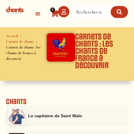
Panneau de gestion des cookies
0
Carnets de
Accueil
Carnets de chants
chants : les
Carnets de chants : les
Chants de
Chants de France à
France à
découvrir
découvrir
Chants
Le capitaine de Saint Malo