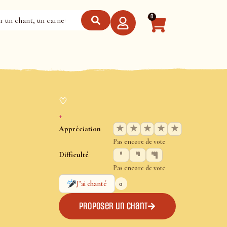
0
♡
+
★
★
★
★
★
Appréciation
Pas encore de vote
Difficulté
Pas encore de vote
0
J’ai chanté
Proposer un chant