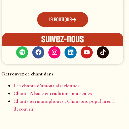
La boutique
Suivez-nous
Retrouvez ce chant dans :
Les chants d’amour alsaciennes
Chants Alsace et traditions musicales
Chants germanophones : Chansons populaires à
découvrir