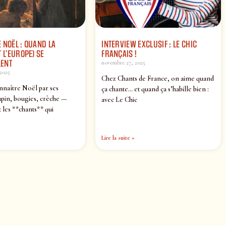
 NOËL : QUAND LA
INTERVIEW EXCLUSIF : LE CHIC
 L’EUROPE) SE
FRANÇAIS !
ENT
novembre 27, 2025
2025
Chez Chants de France, on aime quand
nnaître Noël par ses
ça chante… et quand ça s’habille bien :
pin, bougies, crèche —
avec Le Chic
 les **chants** qui
Lire la suite »