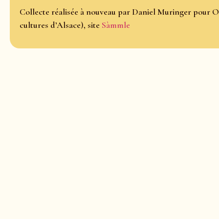
Collecte réalisée à nouveau par Daniel Muringer pour O
cultures d’Alsace), site
Sàmmle