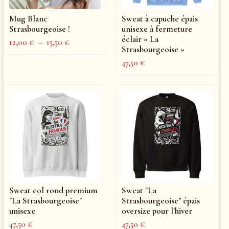
Mug Blanc
Sweat à capuche épais
Strasbourgeoise !
unisexe à fermeture
éclair « La
12,00
€
–
15,50
€
Strasbourgeoise »
47,50
€
Sweat col rond premium
Sweat "La
"La Strasbourgeoise"
Strasbourgeoise" épais
unisexe
oversize pour l'hiver
47,50
€
47,50
€