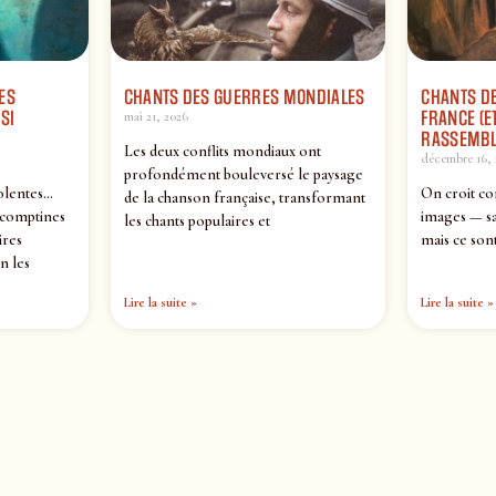
ES
CHANTS DES GUERRES MONDIALES
CHANTS DE
SI
FRANCE (ET
mai 21, 2026
RASSEMBL
Les deux conflits mondiaux ont
décembre 16, 
profondément bouleversé le paysage
olentes…
On croit co
de la chanson française, transformant
 comptines
images — sa
les chants populaires et
ires
mais ce sont
n les
Lire la suite »
Lire la suite »