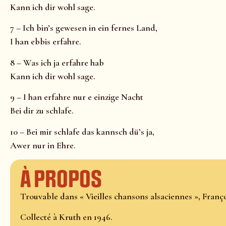
Kann ich dir wohl sage.
7 – Ich bin’s gewesen in ein fernes Land,
I han ebbis erfahre.
8 – Was ich ja erfahre hab
Kann ich dir wohl sage.
9 – I han erfahre nur e einzige Nacht
Bei dir zu schlafe.
10 – Bei mir schlafe das kannsch dü’s ja,
Awer nur in Ehre.
À propos
Trouvable dans « Vieilles chansons alsaciennes », Franço
Collecté à Kruth en 1946.