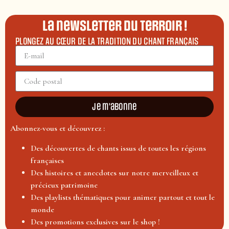
La newsletter du terroir !
PLONGEZ AU CŒUR DE LA TRADITION DU CHANT FRANÇAIS
Je m'abonne
Abonnez-vous et découvrez :
Des découvertes de chants issus de toutes les régions
françaises
Des histoires et anecdotes sur notre merveilleux et
précieux patrimoine
Des playlists thématiques pour animer partout et tout le
monde
Des promotions exclusives sur le shop !