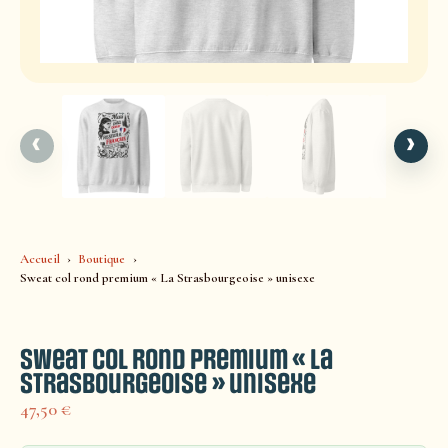
‹
›
Accueil
Boutique
Sweat col rond premium « La Strasbourgeoise » unisexe
Sweat col rond premium « La
Strasbourgeoise » unisexe
47,50
€