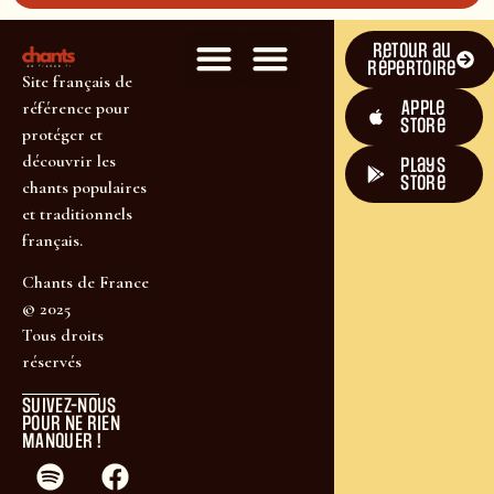
Retour au
répertoire
Site français de
Apple
référence pour
Store
protéger et
découvrir les
plays
store
chants populaires
et traditionnels
français.
Chants de France
© 2025
Tous droits
réservés
SUIVEZ-NOUS
POUR NE RIEN
MANQUER !