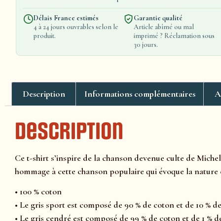
Délais France estimés
Garantie qualité
4 à 24 jours ouvrables selon le
Article abîmé ou mal
produit.
imprimé ? Réclamation sous
30 jours.
Description
Informations complémentaires
A
Description
Ce t-shirt s’inspire de la chanson devenue culte de Michel
hommage à cette chanson populaire qui évoque la nature e
• 100 % coton
• Le gris sport est composé de 90 % de coton et de 10 % d
• Le gris cendré est composé de 99 % de coton et de 1 % d