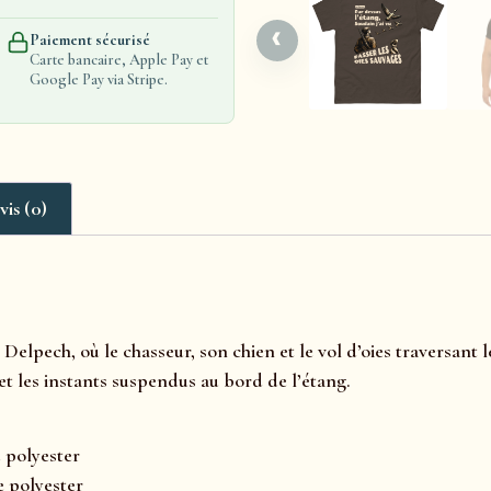
‹
Paiement sécurisé
Carte bancaire, Apple Pay et
Google Pay via Stripe.
vis (0)
 Delpech, où le chasseur, son chien et le vol d’oies traversan
t les instants suspendus au bord de l’étang.
e polyester
e polyester