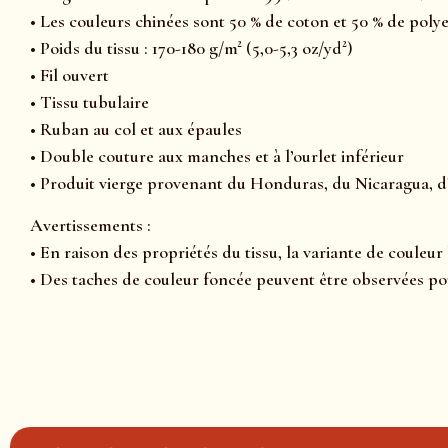
• Les couleurs chinées sont 50 % de coton et 50 % de poly
• Poids du tissu : 170-180 g/m² (5,0-5,3 oz/yd²)
• Fil ouvert
• Tissu tubulaire
• Ruban au col et aux épaules
• Double couture aux manches et à l’ourlet inférieur
• Produit vierge provenant du Honduras, du Nicaragua, d
Avertissements :
• En raison des propriétés du tissu, la variante de couleu
• Des taches de couleur foncée peuvent être observées po