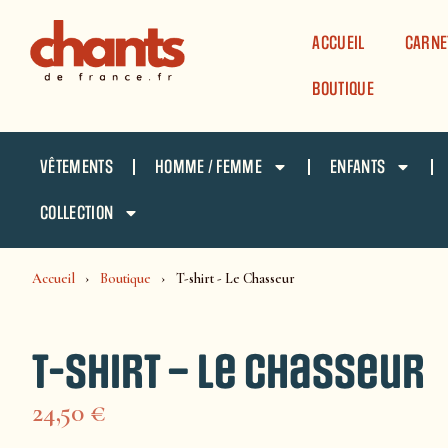
Panneau de gestion des cookies
ACCUEIL
CARNE
BOUTIQUE
VÊTEMENTS
HOMME / FEMME
ENFANTS
COLLECTION
Accueil
Boutique
T-shirt - Le Chasseur
T-shirt – Le Chasseur
24,50
€