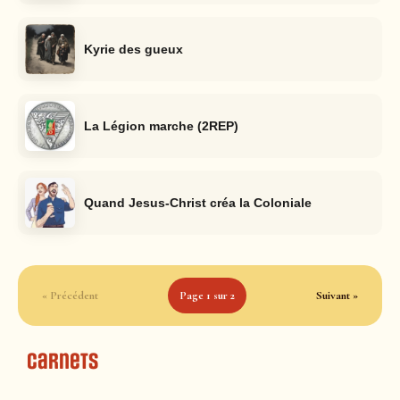
Kyrie des gueux
La Légion marche (2REP)
Quand Jesus-Christ créa la Coloniale
« Précédent
Page 1 sur 2
Suivant »
Carnets