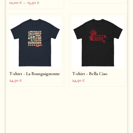
12,00
€
–
15,50
€
T-shirt - La Bourguignonne
T-shirt - Bella Ciao
24,50
€
24,50
€