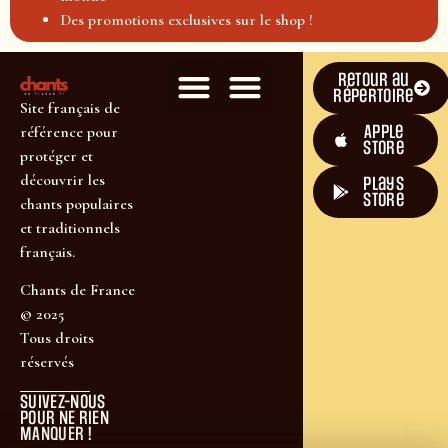
Des promotions exclusives sur le shop !
Retour au
répertoire
Site français de
Apple
référence pour
Store
protéger et
découvrir les
plays
store
chants populaires
et traditionnels
français.
Chants de France
© 2025
Tous droits
réservés
SUIVEZ-NOUS
POUR NE RIEN
MANQUER !