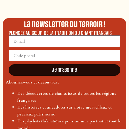
La newsletter du terroir !
PLONGEZ AU CŒUR DE LA TRADITION DU CHANT FRANÇAIS
Je m'abonne
Abonnez-vous et découvrez :
Des découvertes de chants issus de toutes les régions
françaises
Des histoires et anecdotes sur notre merveilleux et
précieux patrimoine
Des playlists thématiques pour animer partout et tout le
monde