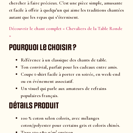
chercher à faire précieux. C’est une pièce simple, amusante
et facile à offrir à quelqu’un qui aime les traditions chantées
autant que les repas qui s’éternisent.
Découvrir le chant complet « Chevaliers de la Table Ronde
»
Pourquoi le choisir ?
Référence à un classique des chants de table.
Ton convivial, parfait pour les cadeaux entre amis.
Coupe t-shirt facile à porter en soirée, en week-end
ou en événement associatif.
Un visuel qui parle aux amateurs de refrains
populaires français.
Détails produit
100 % coton selon coloris, avec mélanges
coton/polyester pour certains gris et coloris chinés.
Tissu 170-180 g/m² environ.