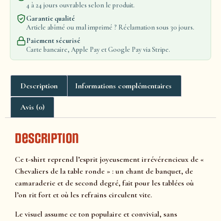
4 à 24 jours ouvrables selon le produit.
Garantie qualité
Article abîmé ou mal imprimé ? Réclamation sous 30 jours.
Paiement sécurisé
Carte bancaire, Apple Pay et Google Pay via Stripe.
Description
Informations complémentaires
Avis (0)
Description
Ce t-shirt reprend l’esprit joyeusement irrévérencieux de «
Chevaliers de la table ronde » : un chant de banquet, de
camaraderie et de second degré, fait pour les tablées où
l’on rit fort et où les refrains circulent vite.
Le visuel assume ce ton populaire et convivial, sans