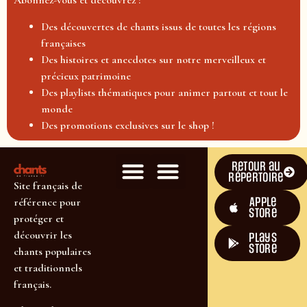
Abonnez-vous et découvrez :
Des découvertes de chants issus de toutes les régions
françaises
Des histoires et anecdotes sur notre merveilleux et
précieux patrimoine
Des playlists thématiques pour animer partout et tout le
monde
Des promotions exclusives sur le shop !
Retour au
répertoire
Site français de
Apple
référence pour
Store
protéger et
découvrir les
plays
store
chants populaires
et traditionnels
français.