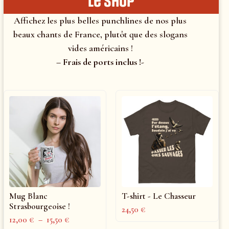
le shop
Affichez les plus belles punchlines de nos plus
beaux chants de France, plutôt que des slogans
vides américains !
– Frais de ports inclus !-
Mug Blanc
T-shirt - Le Chasseur
Strasbourgeoise !
24,50
€
12,00
€
–
15,50
€