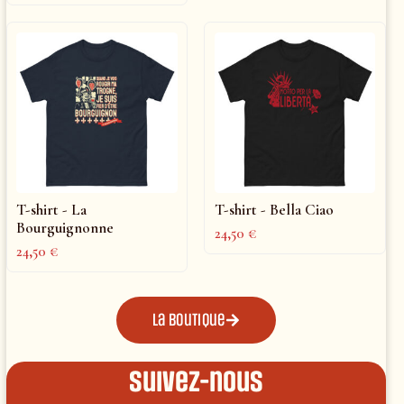
T-shirt - La
T-shirt - Bella Ciao
Bourguignonne
24,50
€
24,50
€
La boutique
Suivez-nous