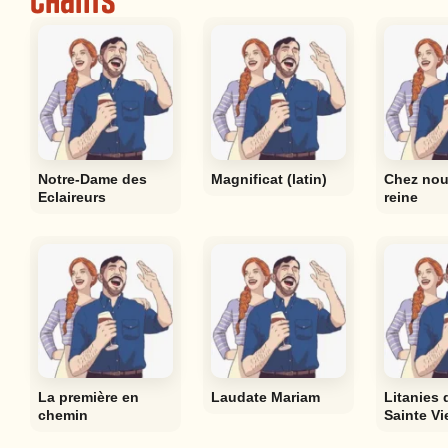
Chants
Notre-Dame des
Magnificat (latin)
Chez nou
Eclaireurs
reine
La première en
Laudate Mariam
Litanies 
chemin
Sainte Vi