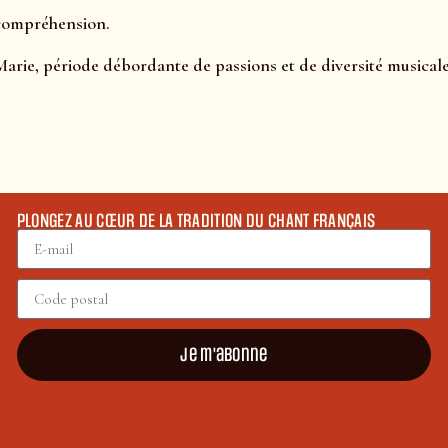
 compréhension.
Marie, période débordante de passions et de diversité musicale
PLONGEZ AU CŒUR DE LA TRADITION DU CHANT FRANÇAIS
Je m'abonne