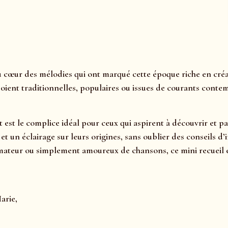
 cœur des mélodies qui ont marqué cette époque riche en créat
soient traditionnelles, populaires ou issues de courants cont
t est le complice idéal pour ceux qui aspirent à découvrir et p
s, et un éclairage sur leurs origines, sans oublier des consei
mateur ou simplement amoureux de chansons, ce mini recueil es
arie,