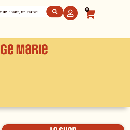
0
rge Marie