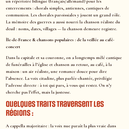
un répertoire bilingue (français/allemand) pour les
enterrements : chorals simples, antiennes, cantiques de
communion. Les chorales paroissiales y jouent un grand rôle.
La mémoire des guerres a aussi nourri la chanson réaliste du
deuil : noms, dates, villages — la chanson demeure registre.
Île-de-France & chansons populaires : de la veillée au café-
concert
Dans la capitale et sa couronne, on a longtemps mêlé cantique
de funérailles à l’église et chanson au retour, au café, à la
maison : un air réaliste, une romance douce pour dire
l’absence. La voix citadine, plus parlée-chantée, privilégie
l’adresse directe : à toi qui pars, à vous qui restez. On n’y
cherche pas l’effet, mais la justesse.
Quelques traits traversent les
régions :
A cappella majoritaire : la voix nue paraît la plus vraie dans