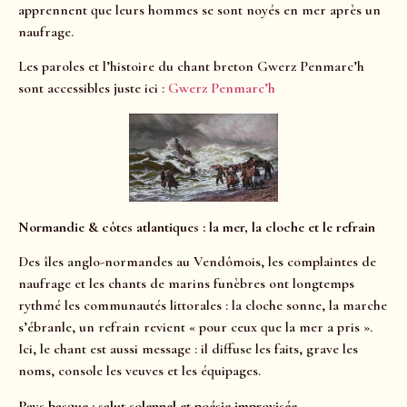
apprennent que leurs hommes se sont noyés en
mer après un
naufrage.
Les paroles et l’histoire du chant breton Gwerz Penmarc’h
sont accessibles juste ici :
Gwerz Penmarc’h
Normandie & côtes atlantiques : la mer, la cloche et le refrain
Des îles anglo-normandes au Vendômois, les complaintes de
naufrage et les chants de marins funèbres ont longtemps
rythmé les communautés littorales : la cloche sonne, la marche
s’ébranle, un refrain revient « pour ceux que la mer a pris ».
Ici, le chant est aussi message : il diffuse les faits, grave les
noms, console les veuves et les équipages.
Pays basque : salut solennel et poésie improvisée