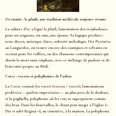
Occitanie : le planh, une tradition médiévale toujours vivante
La culture d’oc a légué le
planh
, lamentation des troubadours
pour un seigneur, un ami, une épouse. Sa logique perdure :
texte direct, métrique claire, sobriété mélodique. Des Pyrénées
au Languedoc, on trouve encore des cantiques et refrains en
occitan pour les veillées, ou des chansons contemporaines qui
disent la mort sans emphase, avec ce mélange de pudeur et de
fraternité propre au Midi.
Corse : voceru et polyphonies de l’adieu
La Corse connaît les voceri (voceru / voceri), lamentations
proférées — parfois improvisées — au plus près de la douleur,
et la paghjella, polyphonie où les voix se superposent comme
des bras. Dans les funérailles, le chant peut surgir à l’église («
Dio vi salvi Regina »), au cimetière, à la maison. La polyphonie