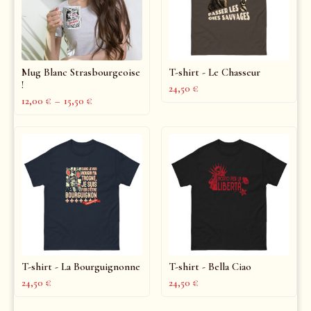
Mug Blanc Strasbourgeoise
T-shirt - Le Chasseur
!
24,50
€
12,00
€
–
15,50
€
T-shirt - La Bourguignonne
T-shirt - Bella Ciao
24,50
€
24,50
€