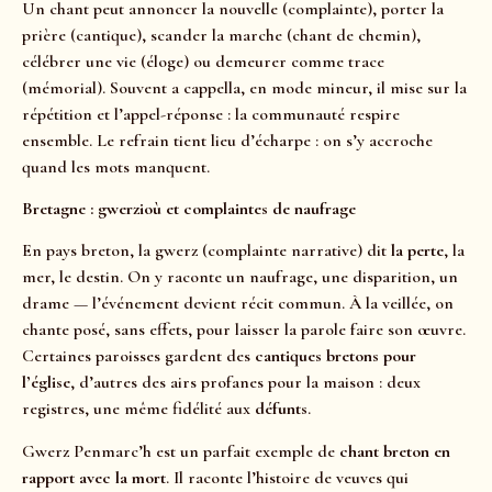
Un chant peut annoncer la nouvelle (complainte), porter la
prière (cantique), scander la marche (chant de chemin),
célébrer une vie (éloge) ou demeurer comme trace
(mémorial). Souvent a cappella, en mode mineur, il mise sur la
répétition et l’appel-réponse : la communauté respire
ensemble. Le refrain tient lieu d’écharpe : on s’y accroche
quand les mots manquent.
Bretagne : gwerzioù et complaintes de naufrage
En pays breton, la gwerz (complainte narrative) dit
la perte
, la
mer, le destin. On y raconte un naufrage, une disparition, un
drame — l’événement devient récit commun. À la veillée, on
chante posé, sans effets, pour laisser la parole faire son œuvre.
Certaines paroisses gardent des
cantiques bretons pour
l’église
, d’autres des airs profanes pour la maison : deux
registres, une même fidélité aux
défunts
.
Gwerz Penmarc’h est un parfait exemple de
chant breton en
rapport avec la mort
. Il raconte l’histoire de veuves qui