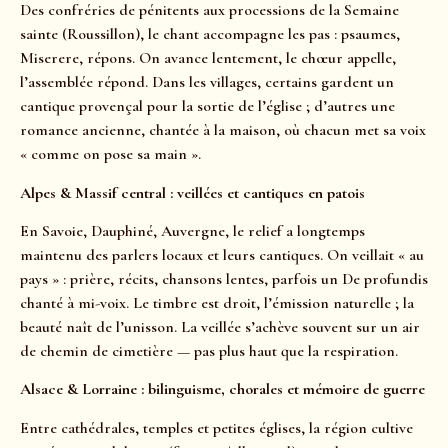
Des confréries de pénitents aux processions de la Semaine
sainte (Roussillon), le chant accompagne les pas : psaumes,
Miserere, répons. On avance lentement, le chœur appelle,
l’assemblée répond. Dans les villages, certains gardent un
cantique provençal pour la sortie de l’église ; d’autres une
romance ancienne, chantée à la maison, où chacun met sa voix
« comme on pose sa main ».
Alpes & Massif central : veillées et cantiques en patois
En Savoie, Dauphiné, Auvergne, le relief a longtemps
maintenu des parlers locaux et leurs cantiques. On veillait « au
pays » : prière, récits, chansons lentes, parfois un De profundis
chanté à mi-voix. Le timbre est droit, l’émission naturelle ; la
beauté naît de l’unisson. La veillée s’achève souvent sur un air
de chemin de cimetière — pas plus haut que la respiration.
Alsace & Lorraine : bilinguisme, chorales et mémoire de guerre
Entre cathédrales, temples et petites églises, la région cultive