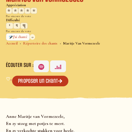
Appréciation
★
★
★
★
★
Pas encore de vote
Difficulté
Pas encore de vote
0
J’ai chanté
Accueil
Répertoire des chants
Maritje Van Vormezeele
ÉCOUTER SUR :
♡
+
Proposer un chant
Anne Maritje van Vormezeele,
En zy stoeg met potjes te mert.
En zy verkochte stukken voor heele.