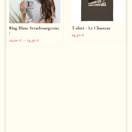
Mug Blanc Strasbourgeoise
T-shirt - Le Chasseur
!
24,50
€
12,00
€
–
15,50
€