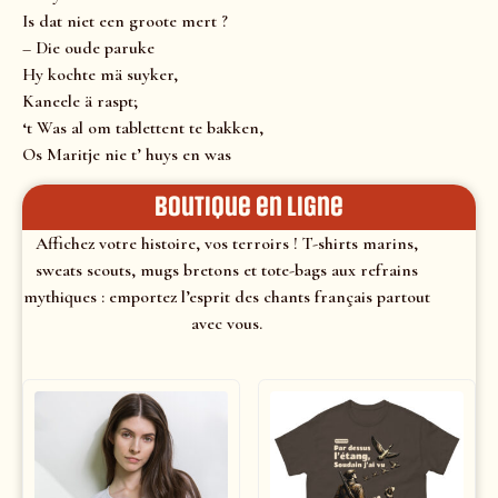
Is dat niet een groote mert ?
– Die oude paruke
Hy kochte mä suyker,
Kaneele ä raspt;
‘t Was al om tablettent te bakken,
Os Maritje nie t’ huys en was
Boutique en ligne
Affichez votre histoire, vos terroirs ! T-shirts marins,
sweats scouts, mugs bretons et tote-bags aux refrains
mythiques : emportez l’esprit des chants français partout
avec vous.