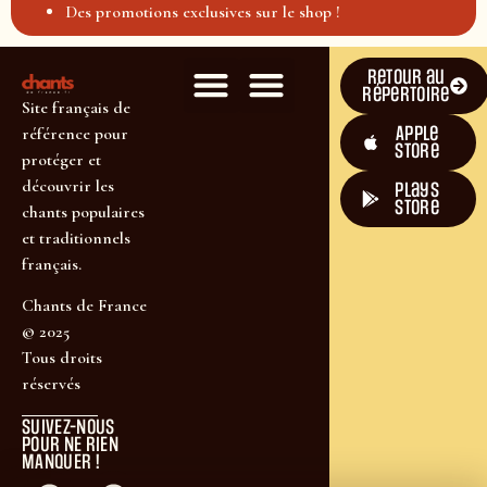
Des promotions exclusives sur le shop !
Retour au
répertoire
Site français de
Apple
référence pour
Store
protéger et
découvrir les
plays
store
chants populaires
et traditionnels
français.
Chants de France
© 2025
Tous droits
réservés
SUIVEZ-NOUS
POUR NE RIEN
MANQUER !