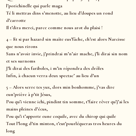
l’porichinelle qui parle maga
Té li mettras dins s’menotte, au lieu d’doupes un rond
d’carrotte
Il t’dira merci, parce comme nous arot du plaisi !
4 – Et si par hazard sin maîte eus’fâche, ch’est alors Narcisse
que nous rirons
Sans n’avoir invie, j’prindrai m’n’air mache, j’li dirai sin nom
et ses surnoms
J’li dirai des fariboles, i m’in répondra des drôles
Infin, à chacun verra deux spectac’ au lieu d’un
5 – Alors serre tes yux, dors min bonhomme, j’vas dire
eun’prière à p’tit Jésus,
Pou qu’i vienne ichi, pindint tin somme, t’faire rêver qu’j’ai les
mains pleines d’écus,
Pou qu’i t’apporte eune coquile, avec du chirop qui quile
Tout l’long d’tin minton, t’eut’pourléqueras tros heures du
long