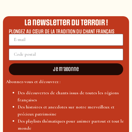
La newsletter du terroir !
PLONGEZ AU CŒUR DE LA TRADITION DU CHANT FRANÇAIS
Je m'abonne
Abonnez-vous et découvrez :
Des découvertes de chants issus de toutes les régions
françaises
Des histoires et anecdotes sur notre merveilleux et
précieux patrimoine
Des playlists thématiques pour animer partout et tout le
monde