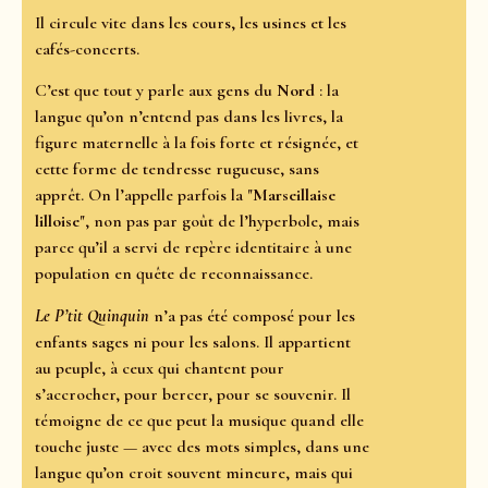
Il circule vite dans les cours, les usines et les
cafés-concerts.
C’est que tout y parle aux gens du
Nord
: la
langue qu’on n’entend pas dans les livres, la
figure maternelle à la fois forte et résignée, et
cette forme de tendresse rugueuse, sans
apprêt. On l’appelle parfois la "
Marseillaise
lilloise
", non pas par goût de l’hyperbole, mais
parce qu’il a servi de repère identitaire à une
population en quête de reconnaissance.
Le P’tit Quinquin
n’a pas été composé pour les
enfants sages ni pour les salons. Il appartient
au peuple, à ceux qui chantent pour
s’accrocher, pour bercer, pour se souvenir. Il
témoigne de ce que peut la musique quand elle
touche juste — avec des mots simples, dans une
langue qu’on croit souvent mineure, mais qui