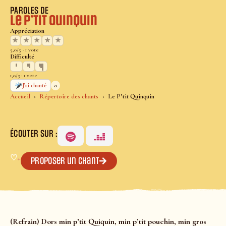
PAROLES DE
Le P’tit Quinquin
Appréciation
★
★
★
★
★
5,0/5 · 1 vote
Difficulté
1,0/3 · 1 vote
0
J’ai chanté
Accueil
Répertoire des chants
Le P’tit Quinquin
ÉCOUTER SUR :
♡
+
Proposer un chant
(Refrain) Dors min p’tit Quiquin, min p’tit pouchin, min gros