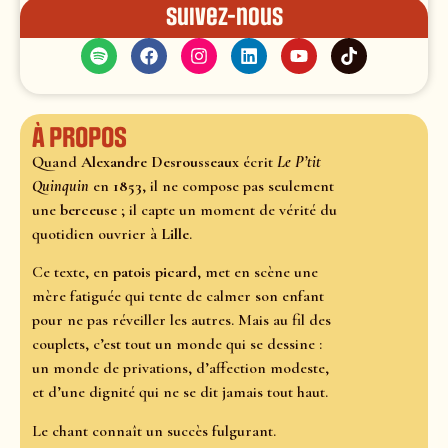
Suivez-nous
À propos
Quand
Alexandre Desrousseaux
écrit
Le P’tit
Quinquin
en
1853
, il ne compose pas seulement
une
berceuse
; il capte un moment de vérité du
quotidien ouvrier à
Lille
.
Ce texte, en
patois picard
, met en scène une
mère fatiguée qui tente de calmer son enfant
pour ne pas réveiller les autres. Mais au fil des
couplets, c’est tout un monde qui se dessine :
un monde de privations, d’affection modeste,
et d’une dignité qui ne se dit jamais tout haut.
Le chant connaît un succès fulgurant.