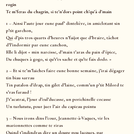
rogin
Te m’feras du chagrin, si te’n’dors point ch’qu’à d’main
1 – Ainsi l’aute jour eune pauf’ dintelière, in amiclotant sin
p’tit garchon,
Qui d’pis tros quarts d’heures n’faijot que d’braire, tâchot
d’l’indormir par eune canchon,
Elle li dijot « min narcisse, d’main t’aras du pain d’épice,
Du chuques à gogo, si qu’t’es sache et qu’te fais dodo. »
2 – Et si te’m’laiches faire eune bonne semaine, j’irai dégager
tin biau sarrau
Tin patalon d’drap, tin gilet d’laine, comm’un p’tit Milord te
s’ras faraud !
J’t’acatrai, l’jour d’eul’ducasse, un porichinelle cocasse
Un turlututu, pour juer l’air du capieau pointu
3 – Nous irons dins l’cour, Jeannette-à-Vaques, vir les
marionnettes comme te riras
Quind t’indindras dire un doupe pou Jacques, par