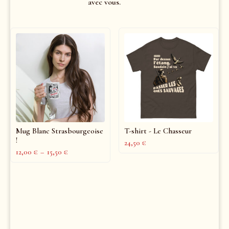
avec vous.
Mug Blanc Strasbourgeoise
T-shirt - Le Chasseur
!
24,50
€
12,00
€
–
15,50
€