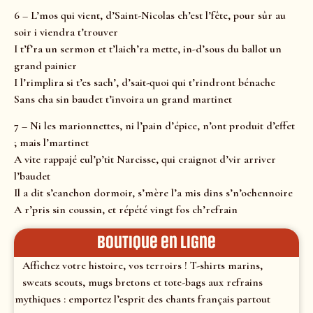
6 – L’mos qui vient, d’Saint-Nicolas ch’est l’fête, pour sûr au
soir i viendra t’trouver
I t’f’ra un sermon et t’laich’ra mette, in-d’sous du ballot un
grand painier
I l’rimplira si t’es sach’, d’sait-quoi qui t’rindront bénache
Sans cha sin baudet t’invoira un grand martinet
7 – Ni les marionnettes, ni l’pain d’épice, n’ont produit d’effet
; mais l’martinet
A vite rappajé eul’p’tit Narcisse, qui craignot d’vir arriver
l’baudet
Il a dit s’canchon dormoir, s’mère l’a mis dins s’n’ochennoire
A r’pris sin coussin, et répété vingt fos ch’refrain
Boutique en ligne
Affichez votre histoire, vos terroirs ! T-shirts marins,
sweats scouts, mugs bretons et tote-bags aux refrains
mythiques : emportez l’esprit des chants français partout