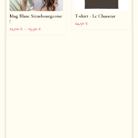
Mug Blanc Strasbourgeoise
T-shirt - Le Chasseur
!
24,50
€
12,00
€
–
15,50
€