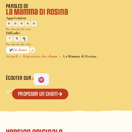
PAROLES DE
La Mamma di Rosina
Appréciation
★
★
★
★
★
Pas encore de vote
Difficulté
Pas encore de vote
0
J’ai chanté
Accueil
Répertoire des chants
La Mamma di Rosina
ÉCOUTER SUR :
♡
+
Proposer un chant