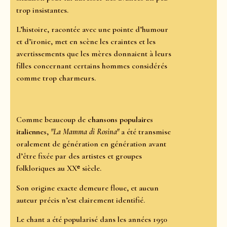
trop insistantes.
L’histoire, racontée avec une pointe d’humour
et d’ironie, met en scène les craintes et les
avertissements que les mères donnaient à leurs
filles concernant certains hommes considérés
comme trop charmeurs.
Comme beaucoup de
chansons populaires
italiennes
,
"La Mamma di Rosina"
a été transmise
oralement de génération en génération avant
d’être fixée par des artistes et groupes
folkloriques au XXᵉ siècle.
Son origine exacte demeure floue, et aucun
auteur précis n’est clairement identifié.
Le chant a été popularisé dans les années 1950