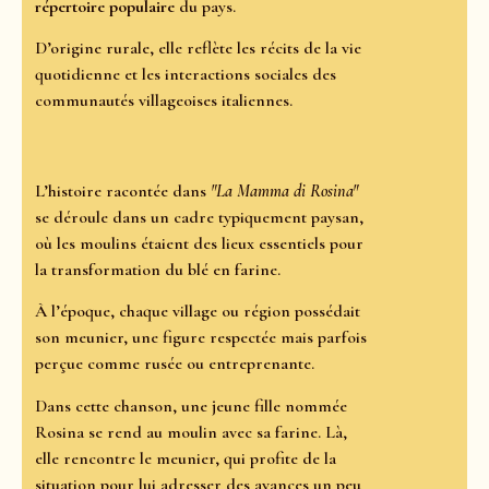
répertoire populaire
du pays.
D’origine rurale, elle reflète les récits de la vie
quotidienne et les interactions sociales des
communautés villageoises italiennes.
L’histoire racontée dans
"La Mamma di Rosina"
se déroule dans un cadre typiquement paysan,
où les moulins étaient des lieux essentiels pour
la transformation du blé en farine.
À l’époque, chaque village ou région possédait
son meunier, une figure respectée mais parfois
perçue comme rusée ou entreprenante.
Dans cette chanson, une jeune fille nommée
Rosina se rend au moulin avec sa farine. Là,
elle rencontre le meunier, qui profite de la
situation pour lui adresser des avances un peu