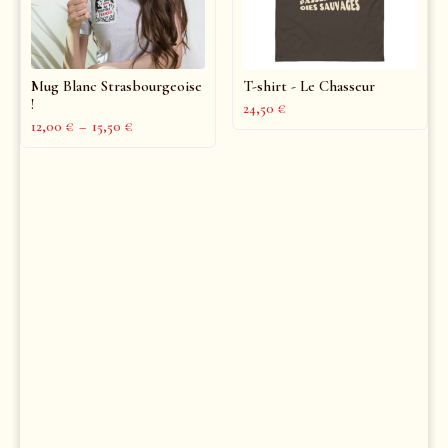
Mug Blanc Strasbourgeoise
T-shirt - Le Chasseur
!
24,50
€
12,00
€
–
15,50
€