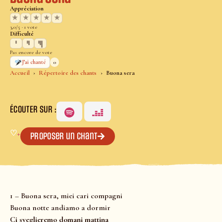
Appréciation
★
★
★
★
★
3,0/5 · 1 vote
Difficulté
Pas encore de vote
0
J’ai chanté
Accueil
Répertoire des chants
Buona sera
ÉCOUTER SUR :
♡
+
Proposer un chant
1 – Buona sera, miei cari compagni
Buona notte andiamo a dormir
Ci sveglieremo domani mattina