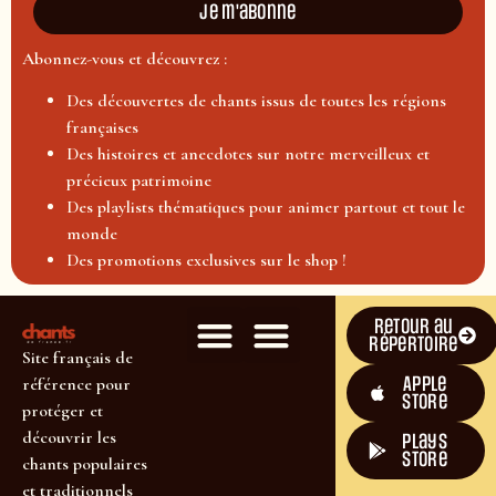
Je m'abonne
Abonnez-vous et découvrez :
Des découvertes de chants issus de toutes les régions
françaises
Des histoires et anecdotes sur notre merveilleux et
précieux patrimoine
Des playlists thématiques pour animer partout et tout le
monde
Des promotions exclusives sur le shop !
Retour au
répertoire
Site français de
Apple
référence pour
Store
protéger et
découvrir les
plays
store
chants populaires
et traditionnels