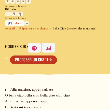
★
★
★
★
★
Pas encore de vote
Difficulté
Pas encore de vote
0
J’ai chanté
Accueil
Répertoire des chants
Bella Ciao (version des mondines)
ÉCOUTER SUR :
♡
+
Proposer un chant
1 – Alla mattina, appena alzata
O bella ciao bella ciao bella ciao ciao ciao
Alla mattina appena alzata
In risaia mi tocca andar.