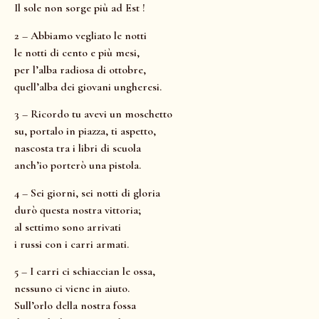
Il sole non sorge più ad Est !
2 – Abbiamo vegliato le notti
le notti di cento e più mesi,
per l’alba radiosa di ottobre,
quell’alba dei giovani ungheresi.
3 – Ricordo tu avevi un moschetto
su, portalo in piazza, ti aspetto,
nascosta tra i libri di scuola
anch’io porterò una pistola.
4 – Sei giorni, sei notti di gloria
durò questa nostra vittoria;
al settimo sono arrivati
i russi con i carri armati.
5 – I carri ci schiaccian le ossa,
nessuno ci viene in aiuto.
Sull’orlo della nostra fossa