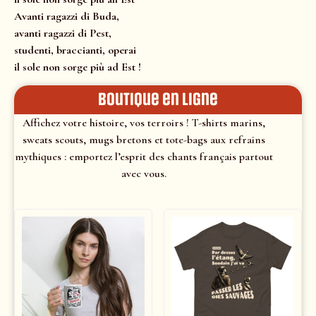
Avanti ragazzi di Buda,
avanti ragazzi di Pest,
studenti, braccianti, operai
il sole non sorge più ad Est !
Boutique en ligne
Affichez votre histoire, vos terroirs ! T-shirts marins,
sweats scouts, mugs bretons et tote-bags aux refrains
mythiques : emportez l’esprit des chants français partout
avec vous.