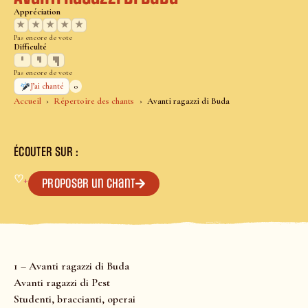
Appréciation
★
★
★
★
★
Pas encore de vote
Difficulté
Pas encore de vote
0
J’ai chanté
Accueil
Répertoire des chants
Avanti ragazzi di Buda
ÉCOUTER SUR :
♡
+
Proposer un chant
1 – Avanti ragazzi di Buda
Avanti ragazzi di Pest
Studenti, braccianti, operai