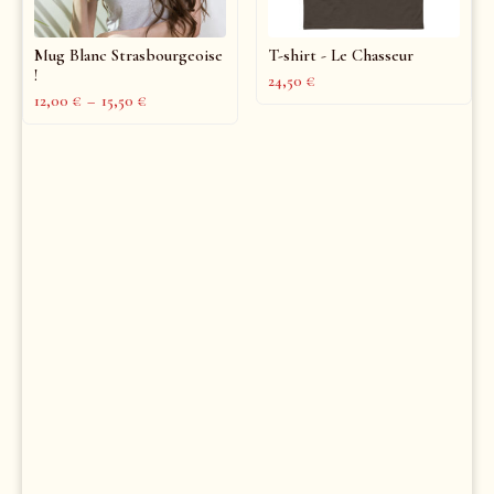
Mug Blanc Strasbourgeoise
T-shirt - Le Chasseur
!
24,50
€
12,00
€
–
15,50
€