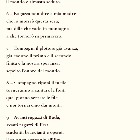
il mondo è rimasto seduto.
6 – Ragazza non dire a mia madre
che io morirò questa sera;
ma dille che vado in montagna
a che tornerò in primavera.
7 – Compagni il plotone già avanza,
già cadono il primo e il secondo
finita è la nostra speranza,
sepolto l’onore del mondo.
8 – Compagno riponi il fucile
torneranno a cantare le fonti
quel giorno serrate le file
e noi torneremo dai monti.
9 – Avanti ragazzi di Buda,
avanti ragazzi di Pest
studenti, braccianti e operai,
il sole non sorge più all’Est