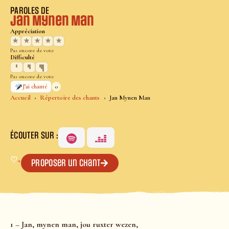
PAROLES DE
Jan Mynen Man
Appréciation
★
★
★
★
★
Pas encore de vote
Difficulté
Pas encore de vote
0
J’ai chanté
Accueil
Répertoire des chants
Jan Mynen Man
ÉCOUTER SUR :
♡
+
Proposer un chant
1 – Jan, mynen man, jou ruxter wezen,