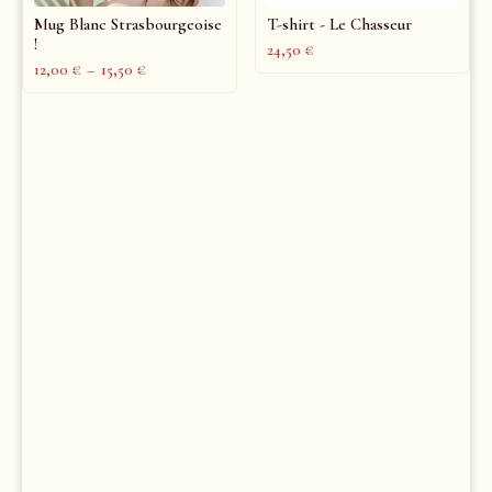
Mug Blanc Strasbourgeoise
T-shirt - Le Chasseur
!
24,50
€
12,00
€
–
15,50
€