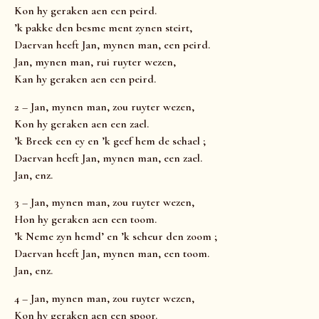
Kon hy geraken aen een peird.
’k pakke den besme ment zynen steirt,
Daervan heeft Jan, mynen man, een peird.
Jan, mynen man, rui ruyter wezen,
Kan hy geraken aen een peird.
2 – Jan, mynen man, zou ruyter wezen,
Kon hy geraken aen een zael.
’k Breek een ey en ’k geef hem de schael ;
Daervan heeft Jan, mynen man, een zael.
Jan, enz.
3 – Jan, mynen man, zou ruyter wezen,
Hon hy geraken aen een toom.
’k Neme zyn hemd’ en ’k scheur den zoom ;
Daervan heeft Jan, mynen man, een toom.
Jan, enz.
4 – Jan, mynen man, zou ruyter wezen,
Kon hy geraken aen een spoor.