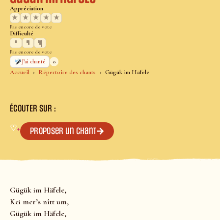
Appréciation
★
★
★
★
★
Pas encore de vote
Difficulté
Pas encore de vote
0
J’ai chanté
Accueil
Répertoire des chants
Gügük im Häfele
ÉCOUTER SUR :
♡
+
Proposer un chant
Gügük im Häfele,
Kei mer’s nîtt um,
Gügük im Häfele,