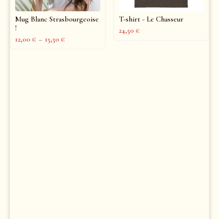
Mug Blanc Strasbourgeoise
T-shirt - Le Chasseur
!
24,50
€
12,00
€
–
15,50
€