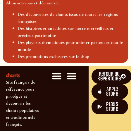
Abonnez-vous et découvrez :
Des découvertes de chants issus de toutes les régions
françaises
Des histoires et anecdotes sur notre merveilleux et
précieux patrimoine
Des playlists thématiques pour animer partout et tout le
monde
Des promotions exclusives sur le shop !
Retour au
répertoire
Site français de
Apple
référence pour
Store
protéger et
découvrir les
plays
store
chants populaires
et traditionnels
français.