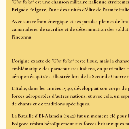
"Gira l’elica"
est une
chanson militaire italienne
étroitemen
Brigade Folgore
, l’une des unités d’élite de l’armée itali
Avec son refrain énergique et ses paroles pleines de brav
camaraderie, de sacrifice et de détermination des soldat
l’inconnu.
L’origine exacte de
"Gira l’elica"
reste floue, mais la chan
emblématique des parachutistes italiens, en particulier 
aéroportée qui s’est illustrée lors de la Seconde Guerre
L’Italie, dans les années 1940, développait son corps de 
forces aéroportées d’autres nations, et avec cela, un espr
de chants et de traditions spécifiques.
La
Bataille d’El-Alamein
(1942) fut un moment clé pour le
Folgore
résista héroïquement aux forces britanniques m