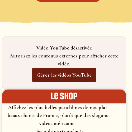
Vidéo YouTube désactivée
Autorisez les contenus externes pour afficher cette
vidéo.
Gérer les vidéos YouTube
le shop
Affichez les plus belles punchlines de nos plus
beaux chants de France, plutôt que des slogans
vides américains !
– Frais de ports inclus !-