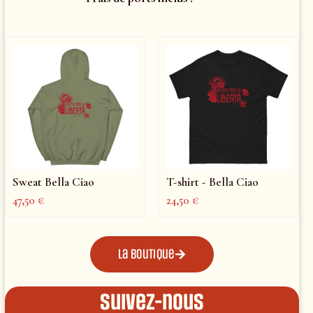
Sweat Bella Ciao
T-shirt - Bella Ciao
47,50
€
24,50
€
La boutique
Suivez-nous