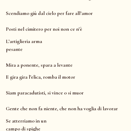
Scendiamo giù dal cielo per fare all’amor
Posti nel cimitero per noi non ce n’è
L’artiglieria arma
pesante
Mira a ponente, spara a levante
E gira gira l’elica, romba il motor
Siam paracadutisti, si vince o si muor
Gente che non fa niente, che non ha voglia di lavorar
Se atterriamo in un
campo di spighe