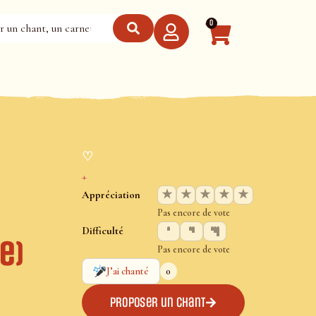
0
♡
+
★
★
★
★
★
Appréciation
Pas encore de vote
Difficulté
re)
Pas encore de vote
0
J’ai chanté
Proposer un chant