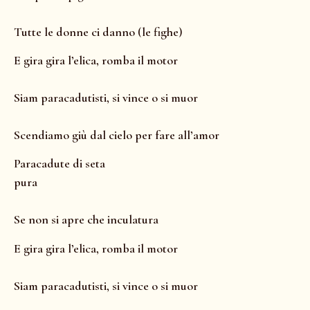
Tutte le donne ci danno (le fighe)
E gira gira l’elica, romba il motor
Siam paracadutisti, si vince o si muor
Scendiamo giù dal cielo per fare all’amor
Paracadute di seta
pura
Se non si apre che inculatura
E gira gira l’elica, romba il motor
Siam paracadutisti, si vince o si muor