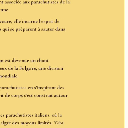
t associée aux parachutistes de la
enne.
oure, elle incarne l’esprit de
s qui se préparent à sauter dans
son est devenue un chant
ceux de la
Folgore
, une division
 mondiale.
parachutistes en s’inspirant des
it de corps s’est construit autour
s parachutistes italiens, où la
algré des moyens limités.
"Gira