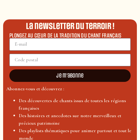
La newsletter du terroir !
PLONGEZ AU CŒUR DE LA TRADITION DU CHANT FRANÇAIS
Je m'abonne
Abonnez-vous et découvrez :
Des découvertes de chants issus de toutes les régions
françaises
Des histoires et anecdotes sur notre merveilleux et
précieux patrimoine
Des playlists thématiques pour animer partout et tout le
monde