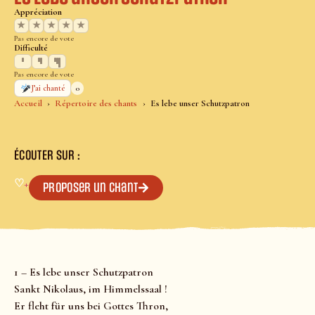
Appréciation
★
★
★
★
★
Pas encore de vote
Difficulté
Pas encore de vote
0
J’ai chanté
Accueil
Répertoire des chants
Es lebe unser Schutzpatron
ÉCOUTER SUR :
♡
+
Proposer un chant
1 – Es lebe unser Schutzpatron
Sankt Nikolaus, im Himmelssaal !
Er fleht für uns bei Gottes Thron,