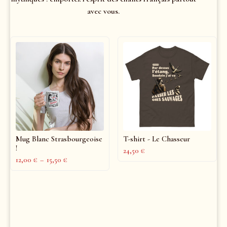
avec vous.
Mug Blanc Strasbourgeoise
T-shirt - Le Chasseur
!
24,50
€
12,00
€
–
15,50
€