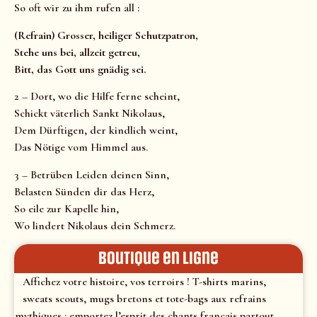
So oft wir zu ihm rufen all :
(Refrain) Grosser, heiliger Schutzpatron,
Stehe uns bei, allzeit getreu,
Bitt, das Gott uns gnädig sei.
2 – Dort, wo die Hilfe ferne scheint,
Schickt väterlich Sankt Nikolaus,
Dem Dürftigen, der kindlich weint,
Das Nötige vom Himmel aus.
3 – Betrüben Leiden deinen Sinn,
Belasten Sünden dir das Herz,
So eile zur Kapelle hin,
Wo lindert Nikolaus dein Schmerz.
Boutique en ligne
Affichez votre histoire, vos terroirs ! T-shirts marins,
sweats scouts, mugs bretons et tote-bags aux refrains
mythiques : emportez l’esprit des chants français partout