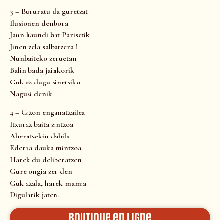
3 – Bururatu da guretzat
Ilusionen denbora
Jaun haundi bat Parisetik
Jinen zela salbatzera !
Nunbaiteko zeruetan
Balin bada jainkorik
Guk ez dugu sinetsiko
Nagusi denik !
4 – Gizon enganatzailea
Itxuraz baita zintzoa
Aberatsekin dabila
Ederra dauka mintzoa
Harek du deliberatzen
Gure ongia zer den
Guk azala, harek mamia
Digularik jaten.
Boutique en ligne