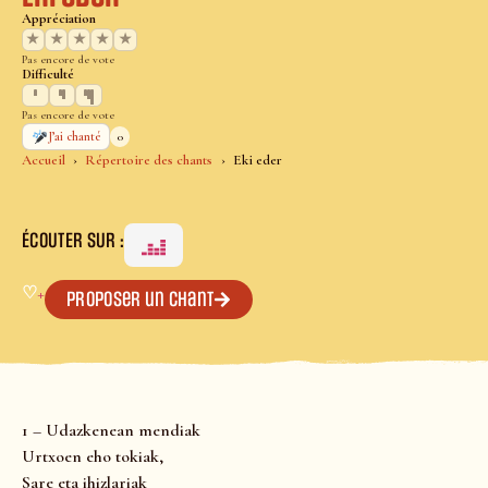
Appréciation
★
★
★
★
★
Pas encore de vote
Difficulté
Pas encore de vote
0
J’ai chanté
Accueil
Répertoire des chants
Eki eder
ÉCOUTER SUR :
♡
+
Proposer un chant
1 – Udazkenean mendiak
Urtxoen eho tokiak,
Sare eta ihizlariak