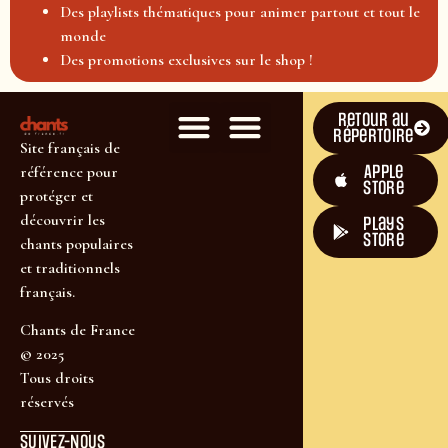
Des playlists thématiques pour animer partout et tout le
monde
Des promotions exclusives sur le shop !
Retour au
répertoire
Site français de
Apple
référence pour
Store
protéger et
découvrir les
plays
store
chants populaires
et traditionnels
français.
Chants de France
© 2025
Tous droits
réservés
SUIVEZ-NOUS