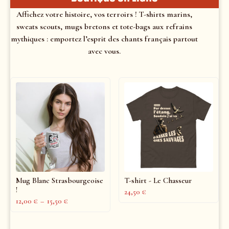
Affichez votre histoire, vos terroirs ! T-shirts marins,
sweats scouts, mugs bretons et tote-bags aux refrains
mythiques : emportez l’esprit des chants français partout
avec vous.
Mug Blanc Strasbourgeoise
T-shirt - Le Chasseur
!
24,50
€
12,00
€
–
15,50
€