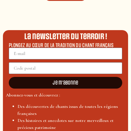
La newsletter du terroir !
PLONGEZ AU CŒUR DE LA TRADITION DU CHANT FRANÇAIS
Je m'abonne
Abonnez-vous et découvrez :
Des découvertes de chants issus de toutes les régions
françaises
Des histoires et anecdotes sur notre merveilleux et
précieux patrimoine