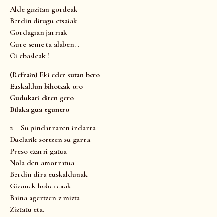
Alde guzitan gordeak
Berdin ditugu etsaiak
Gordagian jarriak
Gure seme ta alaben…
Oi ebasleak !
(Refrain) Eki eder sutan bero
Euskaldun bihotzak oro
Gudukari diten gero
Bilaka gua egunero
2 – Su pindarraren indarra
Duelarik sortzen su garra
Preso ezarri gatua
Nola den amorratua
Berdin dira euskaldunak
Gizonak hoberenak
Baina agertzen zimizta
Ziztatu eta.