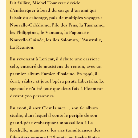
fait faillite,
Michel Tonnerre
décide
d’embarquer à bord du cargo d’un ami qui
faisait du cabotage, puis de multiples voyages :
Nouvelle-Calédonie, l’île des Pins, la Tasmanie,
les Philippines, le Vanuatu, la Papouasie-
Nouvelle-Guinée, les îles Salomon, l’Australie,
La Réunion.
En revenant à
Lorient
, il débute une carrière
solo, entouré de musiciens de renom, avec un
premier album
Fumier d’baleine.
En 1996, il
écrit, réalise et joue l’opéra pirate Libertalia. Le
spectacle n’a été joué que deux fois à Ploemeur
devant 700 personnes.
En
2008
, il sort
C’est la mer
..., son 6e album
studio, dans lequel il conte le périple de son
grand-père embarquant moussaillon à La
Rochelle, mais aussi les vies tumultueuses des
flibustiers comme L’Olonois, ou Barbe Noire