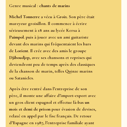
Genre musical :
chants de marins
Michel Tonnerre
a vécu à
Groix
. Son père était
mareyeur groisillon. Il commence à écrire
sérieusement à 18 ans au lycée Kersa à
Paimpol
. puis à jouer avec un ami guitariste
devant des marins qui fréquentaient les bars
de
Lorient
. Il crée avec des amis le groupe
Djiboudjep
, avec ses chansons et reprises qui
deviendront peu de temps après des classiques
de la chanson de marin, telles Quinze marins
ou Satanicles.
Après être rentré dans l’entreprise de son
père, il monte une affaire d’import-export avec
un gros client espagnol et effectue là-bas
un
mois et demi de prison
pour évasion de devises,
relaxé en appel par le fisc français. De retour
d’Espagne en 1987, l’entreprise familiale ayant