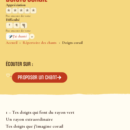
Appréciation
★
★
★
★
★
Pas encore de vote
Difficulté
Pas encore de vote
0
J’ai chanté
Accueil
Répertoire des chants
Doigts corail
ÉCOUTER SUR :
♡
+
Proposer un chant
1 – Tes doigts qui font du rayon vert
Un rayon extraordinaire
Tes doigts que j’imagine corail