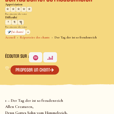
Appréciation
★
★
★
★
★
Pas encore de vote
Difficulté
Pas encore de vote
0
J’ai chanté
Accueil
Répertoire des chants
Der Tag der ist so freudenreich
ÉCOUTER SUR :
♡
+
Proposer un chant
1 – Der Tag der ist so freudenreich
Allen Creaturen,
Denn Gottes Sohn vom Himmelreich,