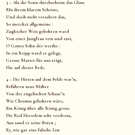
3 – Als die Sonn durchscheint das Glass
Mit ihrem klarem Scheine,
Und doch nicht versehret das,
So mercket allgemeine :
Zugleicher Weis gebohren ward
Von einer Jungfrau rein und zart,
O Gottes Sohn der werthe :
In ein Kripp ward er gelegt,
Grosse Marter für uns trägt,
Hie auf dieser Erde.
4 – Die Hirten auf dem Felde war’n,
Erführen neue Mähre
Von der engelischen Schaar’n
Wie Christus gebohren wäre,
Ein König über alle König gross.
Die Red Herodem sehr verdross,
Aus sand er seine Boten ;
Ey, wie gar eine falsche List