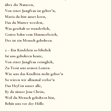
über die Naturen,
Von einer Jungfrau ist gebor’n;
Maria du bist auser korn,
Das du Mutter werdest,
Was geschah so wunderlich,
Gottes Sohn vom Himmerlreich,
Der ist ein Mensch gebohren.
2 – Ein Kindelein so löbelich
Ist uns gebohren heute,
Von einer Jungfrau reiniglich,
Zu Trost uns armen Leuten.
Wär uns das Kindlein nicht gebor’n
So wären wir allzumal verlor’n
Das Heyl ist unser alle,
Ey du süsser Jesu Christ,
Weil du Mensch gebohren bist,
Behüt uns vor der Hölle.