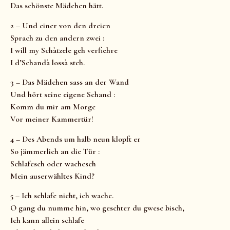
Das schönste Mädchen hätt.
2 – Und einer von den dreien
Sprach zu den andern zwei :
I will my Schàtzele geh verfiehre
I d’Schandà lossà steh.
3 – Das Mädchen sass an der Wand
Und hört seine eigene Schand :
Komm du mir am Morge
Vor meiner Kammertür!
4 – Des Abends um halb neun klopft er
So jämmerlich an die Tür :
Schlafesch oder wachesch
Mein auserwähltes Kind?
5 – Ich schlafe nicht, ich wache.
O gang du numme hin, wo geschter du gwese bisch,
Ich kann allein schlafe