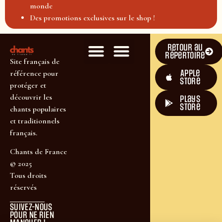
monde
Des promotions exclusives sur le shop !
Retour au
répertoire
Site français de
Apple
référence pour
Store
protéger et
découvrir les
plays
store
chants populaires
et traditionnels
français.
Chants de France
© 2025
Tous droits
réservés
SUIVEZ-NOUS
POUR NE RIEN