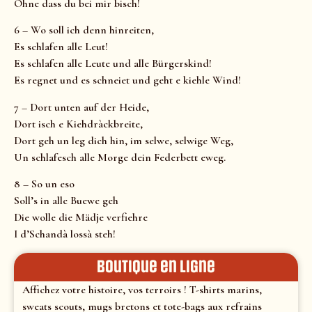
Ohne dass du bei mir bisch!
6 – Wo soll ich denn hinreiten,
Es schlafen alle Leut!
Es schlafen alle Leute und alle Bürgerskind!
Es regnet und es schneiet und geht e kiehle Wind!
7 – Dort unten auf der Heide,
Dort isch e Kiehdràckbreite,
Dort geh un leg dich hin, im selwe, selwige Weg,
Un schlafesch alle Morge dein Federbett eweg.
8 – So un eso
Soll’s in alle Buewe geh
Die wolle die Mädje verfiehre
I d’Schandà lossà steh!
Boutique en ligne
Affichez votre histoire, vos terroirs ! T-shirts marins,
sweats scouts, mugs bretons et tote-bags aux refrains