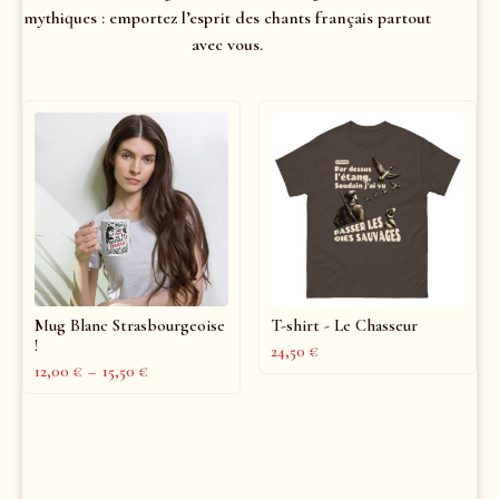
mythiques : emportez l’esprit des chants français partout
avec vous.
Mug Blanc Strasbourgeoise
T-shirt - Le Chasseur
!
24,50
€
12,00
€
–
15,50
€