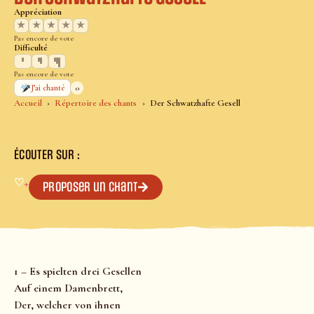
Appréciation
★
★
★
★
★
Pas encore de vote
Difficulté
Pas encore de vote
0
J’ai chanté
Accueil
Répertoire des chants
Der Schwatzhafte Gesell
ÉCOUTER SUR :
♡
+
Proposer un chant
1 – Es spielten drei Gesellen
Auf einem Damenbrett,
Der, welcher von ihnen