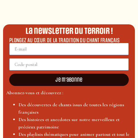
La newsletter du terroir !
PLONGEZ AU CŒUR DE LA TRADITION DU CHANT FRANÇAIS
Je m'abonne
Abonnez-vous et découvrez :
Des découvertes de chants issus de toutes les régions
françaises
Des histoires et anecdotes sur notre merveilleux et
précieux patrimoine
Des playlists thématiques pour animer partout et tout le