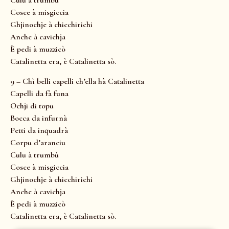
Culu à trumbù
Cosce à misgiccia
Ghjinochje à chicchirichi
Anche à cavichja
È pedi à muzzicò
Catalinetta era, è Catalinetta sò.
9 – Chì belli capelli ch’ella hà Catalinetta
Capelli da fà funa
Ochji di topu
Bocca da infurnà
Petti da inquadrà
Corpu d’aranciu
Culu à trumbù
Cosce à misgiccia
Ghjinochje à chicchirichi
Anche à cavichja
È pedi à muzzicò
Catalinetta era, è Catalinetta sò.