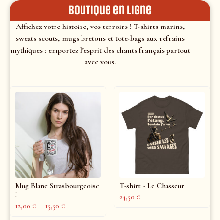
Boutique en ligne
Affichez votre histoire, vos terroirs ! T-shirts marins,
sweats scouts, mugs bretons et tote-bags aux refrains
mythiques : emportez l’esprit des chants français partout
avec vous.
Mug Blanc Strasbourgeoise
T-shirt - Le Chasseur
!
24,50
€
12,00
€
–
15,50
€