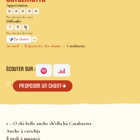
Appréciation
★
★
★
★
★
Pas encore de vote
Difficulté
Pas encore de vote
0
J’ai chanté
Accueil
Répertoire des chants
Catalinetta
ÉCOUTER SUR :
♡
+
Proposer un chant
1 – O chì belle anche ch’ella hà Catalinetta
Anche à cavichja
È pedi à muzzicò