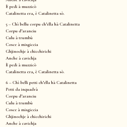
È pedi à muzzicò
Catalinetta era, è Catalinetta sò.
5 – Chì bellu corpu ch’ella hà Catalinetta
Corpu d’aranciu
Culu à trumbù
Cosce à misgiccia
Ghjinochje à chicchirichi
Anche à cavichja
È pedi à muzzicò
Catalinetta era, è Catalinetta sò.
6 – Chì belli petti ch’ella hà Catalinetta
Petti da inquadrà
Corpu d’aranciu
Culu à trumbù
Cosce à misgiccia
Ghjinochje à chicchirichi
Anche à cavichja