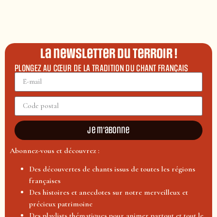
La newsletter du terroir !
PLONGEZ AU CŒUR DE LA TRADITION DU CHANT FRANÇAIS
Je m'abonne
Abonnez-vous et découvrez :
Des découvertes de chants issus de toutes les régions
françaises
Des histoires et anecdotes sur notre merveilleux et
précieux patrimoine
Des playlists thématiques pour animer partout et tout le