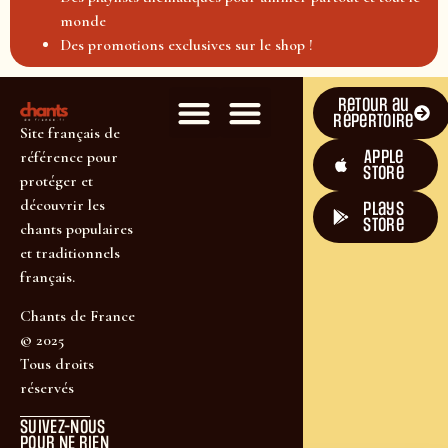
monde
Des promotions exclusives sur le shop !
Retour au
répertoire
Site français de
Apple
référence pour
Store
protéger et
découvrir les
plays
store
chants populaires
et traditionnels
français.
Chants de France
© 2025
Tous droits
réservés
SUIVEZ-NOUS
POUR NE RIEN