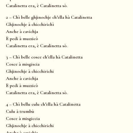
Catalinetta era, è Catalinetta sò.
2 – Chì belle ghjinochje ch’ella hà Catalinetta
Ghjinochje à chicchirichì
Anche à cavichja
È pedi à muzzicò
Catalinetta era, è Catalinetta sò.
3 – Chì belle cosce ch’ella hà Catalinetta
Cosce à misgiscia
Ghjinochje à chicchirichi
Anche à cavichja
È pedi à muzzicò
Catalinetta era, è Catalinetta sò.
4 – Chì bellu culu ch’ella hà Catalinetta
Culu à trumbù
Cosce à misgiccia
Ghjinochje à chicchirichi
Anche à cavichja