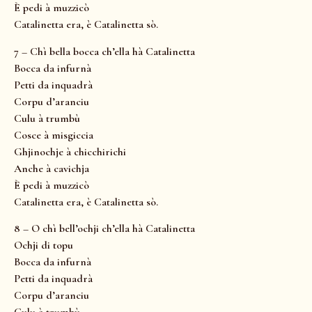
È pedi à muzzicò
Catalinetta era, è Catalinetta sò.
7 – Chì bella bocca ch’ella hà Catalinetta
Bocca da infurnà
Petti da inquadrà
Corpu d’aranciu
Culu à trumbù
Cosce à misgiccia
Ghjinochje à chicchirichi
Anche à cavichja
È pedi à muzzicò
Catalinetta era, è Catalinetta sò.
8 – O chì bell’ochji ch’ella hà Catalinetta
Ochji di topu
Bocca da infurnà
Petti da inquadrà
Corpu d’aranciu