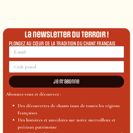
La newsletter du terroir !
PLONGEZ AU CŒUR DE LA TRADITION DU CHANT FRANÇAIS
Je m'abonne
Abonnez-vous et découvrez :
Des découvertes de chants issus de toutes les régions
françaises
Des histoires et anecdotes sur notre merveilleux et
précieux patrimoine