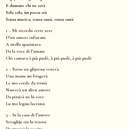
E dumane chì ne serà
Sola sola, ùn possu stà
Senza musica, senza sunà, senza sunà
1 – Mi ricordu certe sere
D’un amore infiaratu
A zitella spasimava
Da la voce di l’amatu
Chì cantava à più pudè, à più pudè, à più pudè
2 – Forse un ghjornu venerà
Una manu mi frisgerà
Le mo corde da trimà
Nascerà un altru amore
Da pizzicà ne lu core
Lu mo legnu lacrimà
3 – In la casa di l’amore
Seraghju eiu lu tesoru
Da musicà la so vita