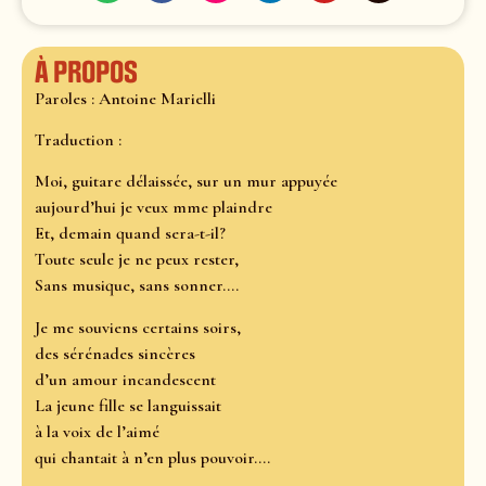
À propos
Paroles : Antoine Marielli
Traduction :
Moi, guitare délaissée, sur un mur appuyée
aujourd’hui je veux mme plaindre
Et, demain quand sera-t-il?
Toute seule je ne peux rester,
Sans musique, sans sonner....
Je me souviens certains soirs,
des sérénades sincères
d’un amour incandescent
La jeune fille se languissait
à la voix de l’aimé
qui chantait à n’en plus pouvoir....