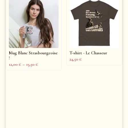
Mug Blanc Strasbourgeoise
T-shirt - Le Chasseur
!
24,50
€
12,00
€
–
15,50
€