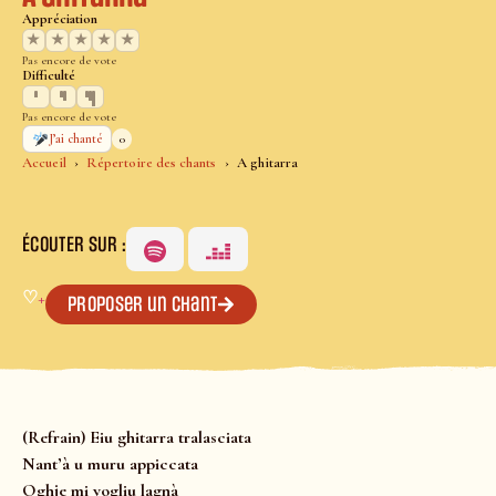
Appréciation
★
★
★
★
★
Pas encore de vote
Difficulté
Pas encore de vote
0
J’ai chanté
Accueil
Répertoire des chants
A ghitarra
ÉCOUTER SUR :
♡
+
Proposer un chant
(Refrain) Eiu ghitarra tralasciata
Nant’à u muru appiccata
Oghje mi vogliu lagnà