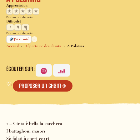
Appréciation
★
★
★
★
★
Pas encore de vote
Difficulté
Pas encore de vote
0
J’ai chanté
Accueil
Répertoire des chants
A Palatina
ÉCOUTER SUR :
♡
+
Proposer un chant
1 – Cinta è bella la carchera
I battaglioni maiori
Sò falati à corri corri