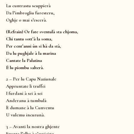
Lu cuntrastu scuppierà
Da l’imbrogliu furesteru,
Oghje o mai s’escerà.
(Refrain) Or fate sventulà sta chjoma,
Chi tantu sott’à la soma,
Per cent’anni ùn si hà da stà,
Da lu pughjale à la marina
Cantate la Palatina
È lu piombu salterà.
2 – Per lu Capu Naziunale
Appruntate li truffei
I furdani à sei à sei
Anderanu à tumbulà
È dumane à lu Cunventu
U vulemu incurunà.
3 – Avanti la nostra ghjente
Spunta l’alba è s’avvicina