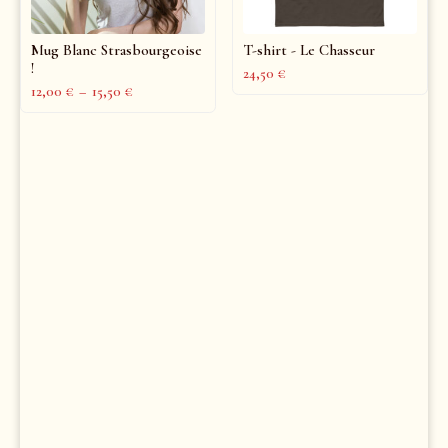
Mug Blanc Strasbourgeoise
T-shirt - Le Chasseur
!
24,50
€
12,00
€
–
15,50
€