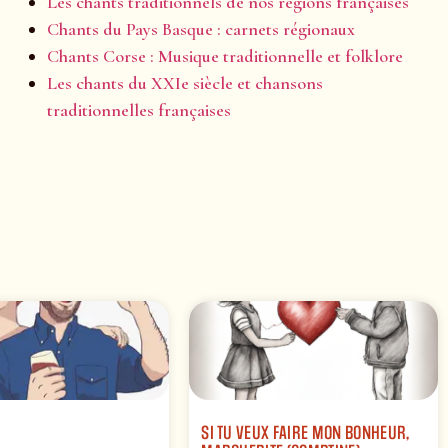
Les chants traditionnels de nos régions françaises
Chants du Pays Basque : carnets régionaux
Chants Corse : Musique traditionnelle et folklore
Les chants du XXIe siècle et chansons
traditionnelles françaises
SI TU VEUX FAIRE MON BONHEUR,