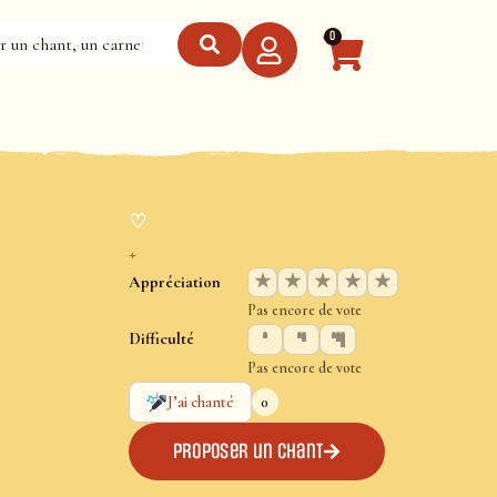
0
♡
+
★
★
★
★
★
Appréciation
Pas encore de vote
Difficulté
Pas encore de vote
0
J’ai chanté
Proposer un chant