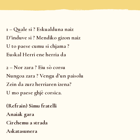
1 – Quale si ? Eskualduna naiz
D’induve si ? Mendiko gizon naiz
U to paese cumu si chjama ?
Euskal Herri ene herria da
2 – Nor zara ? Eiu sò corsu
Nungoa zara ? Vengu d’un paisolu
Zein da zurz herriaren izena?
U mo paese ghjè corsica.
(Refrain) Simu fratelli
Anaiak gara
Circhemu a strada
Askatasunera