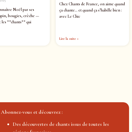
2025
Chez Chants de France, on aime quand
nnaître Noël par ses
ça chante… et quand ça s’habille bien :
pin, bougies, crèche —
avec Le Chic
 les **chants** qui
Lire la suite »
Abonnez-vous et découvrez :
Des découvertes de chants issus de toutes les
régions françaises