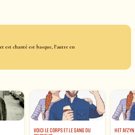
t est chanté est basque, l’autre en
VOICI LE CORPS ET LE SANG DU
HET AFZYN