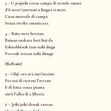
3 – U populu corsu campa di stonde amare
d’ii nostr’antenati a lingua si more
L’usu nustrale di campà
Senza rivolte smariscera.
4 – Baita nere herrian
Bainan euskara beti bizi da
Eskualdunak izan nahi dugu
Presoak etxean nahi ditugu
(Refrain)
5 – Ghjè ora avà tutt’inseme
Per noi di custrui l’avvene
E di lotta senza pianta
sin’à l’alba di a libertà
6 – Jeiki jeiki denak extean
Orain ibili gara bidean