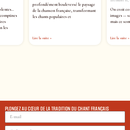
décembre 16, 
profondément bouleversé le paysage
olentes…
On croit co
de la chanson française, transformant
 comptines
images — sa
les chants populaires et
ires
mais ce sont
n les
Lire la suite »
Lire la suite »
PLONGEZ AU CŒUR DE LA TRADITION DU CHANT FRANÇAIS