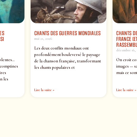
ES
CHANTS DES GUERRES MONDIALES
CHANTS DE
SI
FRANCE (ET
mai 21, 2026
RASSEMBL
Les deux conflits mondiaux ont
décembre 16, 
profondément bouleversé le paysage
olentes…
On croit co
de la chanson française, transformant
 comptines
images — sa
les chants populaires et
ires
mais ce sont
n les
Lire la suite »
Lire la suite »