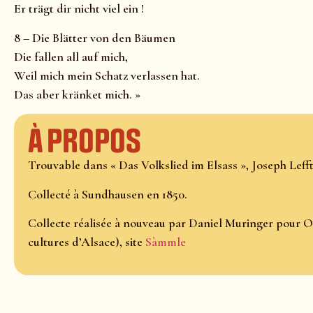
Er trägt dir nicht viel ein !
8 – Die Blätter von den Bäumen
Die fallen all auf mich,
Weil mich mein Schatz verlassen hat.
Das aber kränket mich. »
À propos
Trouvable dans « Das Volkslied im Elsass », Joseph Lefftz
Collecté à Sundhausen en 1850.
Collecte réalisée à nouveau par Daniel Muringer pour O
cultures d’Alsace), site
Sàmmle