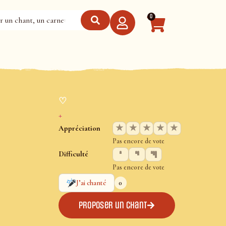
0
♡
+
★
★
★
★
★
Appréciation
Pas encore de vote
Difficulté
Pas encore de vote
0
J’ai chanté
Proposer un chant