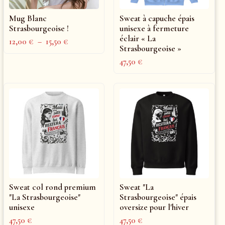
Mug Blanc
Sweat à capuche épais
Strasbourgeoise !
unisexe à fermeture
éclair « La
12,00
€
–
15,50
€
Strasbourgeoise »
47,50
€
Sweat col rond premium
Sweat "La
"La Strasbourgeoise"
Strasbourgeoise" épais
unisexe
oversize pour l'hiver
47,50
€
47,50
€