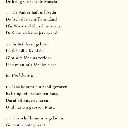
Dr heilig Geischt dr Màscht
3 – Dr Ànker hàft uff Arda
Do ìsch dàs Schìff àm Lànd
Dàs Wort soll Fleisch uns wara
Dr Sohn ìsch uns jetz gsandt
4 – Ìn Bethleem gebora
Ìm Schtàll a Kìndala
Gìbt sich fér uns verlora
Liab mian mìr fér ìhn s see
En Hochdeutsch
1 – Uns kommt ein Schif gevaren,
Es bringt ein schoenen Last,
Daruf vil Engelscharen,
Und hat ein grossen Mast.
2 – Daz schif komt uns geladen,
Got vater hatz gesant,