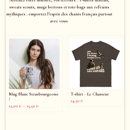
sweats scouts, mugs bretons et tote-bags aux refrains
mythiques : emportez l’esprit des chants français partout
avec vous.
Mug Blanc Strasbourgeoise
T-shirt - Le Chasseur
!
24,50
€
12,00
€
–
15,50
€