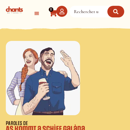
Panneau de gestion des cookies
0
PAROLES DE
As kommt a Schìff galàda