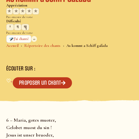
Appréciation
★
★
★
★
★
Pas encore de vote
Difficulté
Pas encore de vote
0
J’ai chanté
Accueil
Répertoire des chants
As kommt a Schìff galàda
ÉCOUTER SUR :
♡
+
Proposer un chant
6 – Maria, gotes muoter,
Gelobet muost du sin !
Jesus ist unser bruoder,