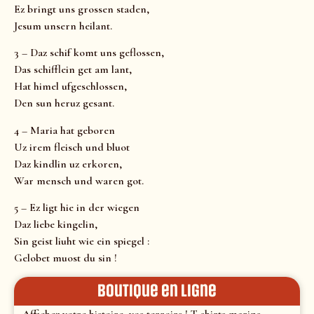
Ez bringt uns grossen staden,
Jesum unsern heilant.
3 – Daz schif komt uns geflossen,
Das schifflein get am lant,
Hat himel ufgeschlossen,
Den sun heruz gesant.
4 – Maria hat geboren
Uz irem fleisch und bluot
Daz kindlin uz erkoren,
War mensch und waren got.
5 – Ez ligt hie in der wiegen
Daz liebe kingelin,
Sin geist liuht wie ein spiegel :
Gelobet muost du sin !
Boutique en ligne
Affichez votre histoire, vos terroirs ! T-shirts marins,