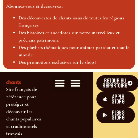
Abonnez-vous et découvrez :
Des découvertes de chants issus de toutes les régions
françaises
Des histoires et anecdotes sur notre merveilleux et
précieux patrimoine
Des playlists thématiques pour animer partout et tout le
monde
Des promotions exclusives sur le shop !
Retour au
répertoire
Site français de
Apple
référence pour
Store
protéger et
découvrir les
plays
store
chants populaires
et traditionnels
français.