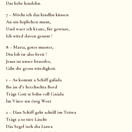
Daz liebe kindelin.
7 – Möcht ich daz kindlin küssen
An sin lieplichen munt,
Und waer ich kranc, für gewisse,
Ich würd davon gesunt !
8 – Maria, gotes muoter,
Din lob ist also breit !
Jesus ist unser bruoder,
Gibt dir gross würdigkeit.
1 – As kommt a Schìff galàda
Bis àn d’r heechschta Bord
Tràgt Gott si Sohn voll Gnàda
Ìm Vàter sin éwig Wort
2 – Dàss Schìff geht schtìll ìm Triiwa
Tràgt a so tiiri Làscht
Dàs Segel ìsch dia Liawa