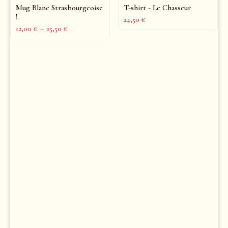
Mug Blanc Strasbourgeoise
T-shirt - Le Chasseur
!
24,50
€
12,00
€
–
15,50
€