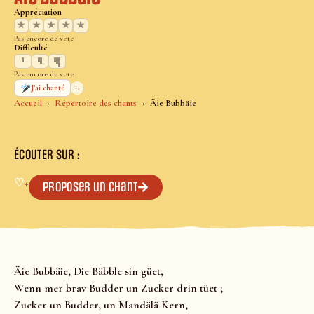
Appréciation
★
★
★
★
★
Pas encore de vote
Difficulté
Pas encore de vote
0
J’ai chanté
Accueil
Répertoire des chants
Äie Bubbäie
ÉCOUTER SUR :
♡
+
Proposer un chant
Äie Bubbäie, Die Bäbble sin güet,
Wenn mer brav Budder un Zucker drin tüet ;
Zucker un Budder, un Mandälä Kern,