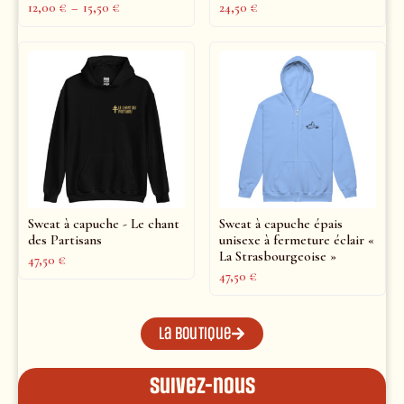
12,00
€
–
15,50
€
24,50
€
Sweat à capuche - Le chant
Sweat à capuche épais
des Partisans
unisexe à fermeture éclair «
La Strasbourgeoise »
47,50
€
47,50
€
La boutique
Suivez-nous