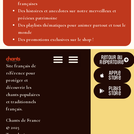
françaises
Des histoires et anecdotes sur notre merveilleux et
précieux patrimoine
Des playlists thématiques pour animer partout et tout le
monde
Des promotions exclusives sur le shop !
Retour au
répertoire
Site français de
Apple
référence pour
Store
protéger et
découvrir les
plays
store
chants populaires
et traditionnels
français.
Chants de France
© 2025