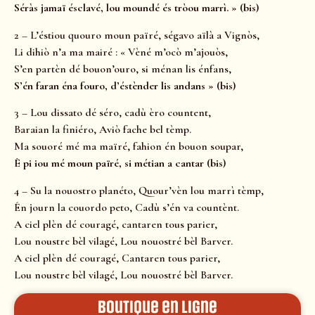
Séràs jamaï ésclavé, lou moundé és tròou marrì. » (bis)
2 – L’éstiou quouro moun païré, ségavo aïlà a Vignòs,
Li dihiò n’a ma mairé : « Vèné m’ocò m’ajouòs,
S’en partèn dé bouon’ouro, si ménan lis énfans,
S’én faran éna fouro, d’éstènder lis andans » (bis)
3 – Lou dissato dé séro, cadù èro countent,
Baraian la finiéro, Aviò fache bel tèmp.
Ma souoré mé ma maïré, fahion én bouon soupar,
È pi iou mé moun païré, si métian a cantar (bis)
4 – Su la nouostro planéto, Quour’vèn lou marrì tèmp,
Én journ la couordo peto, Cadù s’én va countènt.
A ciel plèn dé couragé, cantaren tous parier,
Lou noustre bèl vilagé, Lou nouostré bèl Barver.
A ciel plèn dé couragé, Cantaren tous parier,
Lou noustre bèl vilagé, Lou nouostré bèl Barver.
Boutique en ligne