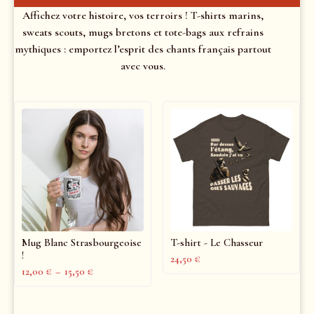
Affichez votre histoire, vos terroirs ! T-shirts marins,
sweats scouts, mugs bretons et tote-bags aux refrains
mythiques : emportez l’esprit des chants français partout
avec vous.
Mug Blanc Strasbourgeoise
T-shirt - Le Chasseur
!
24,50
€
12,00
€
–
15,50
€