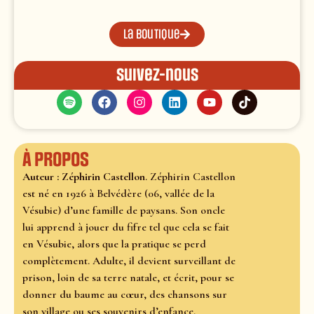
La boutique
Suivez-nous
À propos
Auteur : Zéphirin Castellon
. Zéphirin Castellon
est né en 1926 à Belvédère (06, vallée de la
Vésubie) d’une famille de paysans. Son oncle
lui apprend à jouer du fifre tel que cela se fait
en Vésubie, alors que la pratique se perd
complètement. Adulte, il devient surveillant de
prison, loin de sa terre natale, et écrit, pour se
donner du baume au cœur, des chansons sur
son village ou ses souvenirs d’enfance.