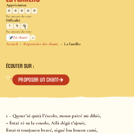
Appréciation
★
★
★
★
★
Pas encore de vote
Difficulté
Pas encore de vote
0
J’ai chanté
Accueil
Répertoire des chants
La familho
ÉCOUTER SUR :
♡
+
Proposer un chant
1 – Quour’aï quità l’éscolo, moun païré mi dihiò,
« Éstaï rè su la couolo, Aïlà dégù t’ajouò,
Éstaï-ti toutjourn bravé, sègué lou bouon camì,