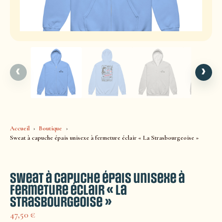
‹
›
Accueil
Boutique
Sweat à capuche épais unisexe à fermeture éclair « La Strasbourgeoise »
Sweat à capuche épais unisexe à
fermeture éclair « La
Strasbourgeoise »
47,50
€