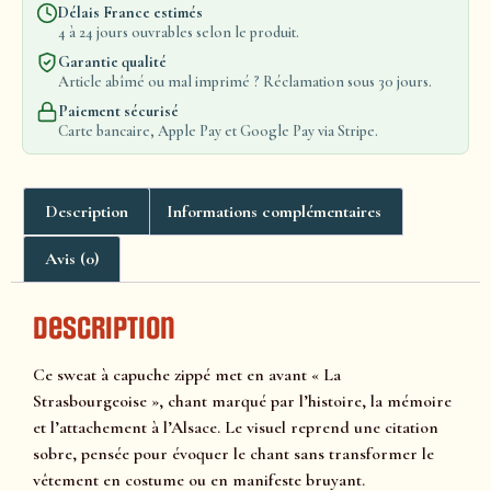
Délais France estimés
4 à 24 jours ouvrables selon le produit.
Garantie qualité
Article abîmé ou mal imprimé ? Réclamation sous 30 jours.
Paiement sécurisé
Carte bancaire, Apple Pay et Google Pay via Stripe.
Description
Informations complémentaires
Avis (0)
Description
Ce sweat à capuche zippé met en avant « La
Strasbourgeoise », chant marqué par l’histoire, la mémoire
et l’attachement à l’Alsace. Le visuel reprend une citation
sobre, pensée pour évoquer le chant sans transformer le
vêtement en costume ou en manifeste bruyant.