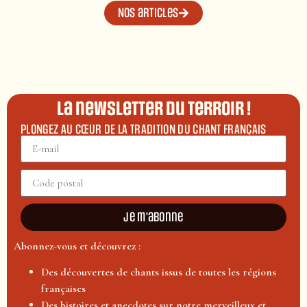
Nos articles
La newsletter du terroir !
PLONGEZ AU CŒUR DE LA TRADITION DU CHANT FRANÇAIS
Je m'abonne
Abonnez-vous et découvrez :
Des découvertes de chants issus de toutes les régions
françaises
Des histoires et anecdotes sur notre merveilleux et