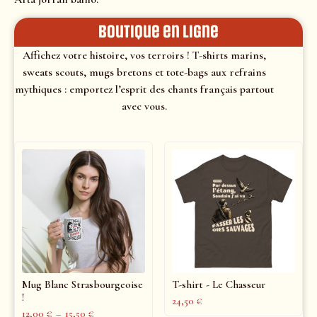
Boutique en ligne
Affichez votre histoire, vos terroirs ! T-shirts marins,
sweats scouts, mugs bretons et tote-bags aux refrains
mythiques : emportez l’esprit des chants français partout
avec vous.
Mug Blanc Strasbourgeoise
T-shirt - Le Chasseur
!
24,50
€
12,00
€
–
15,50
€