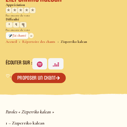
Appréciation
★
★
★
★
★
Pas encore de vote
Difficulté
Pas encore de vote
0
J’ai chanté
Accueil
Répertoire des chants
Zizperriko kalean
ÉCOUTER SUR :
♡
+
Proposer un chant
Paroles « Zizperriko kalean »
1 – Zizperriko kalean