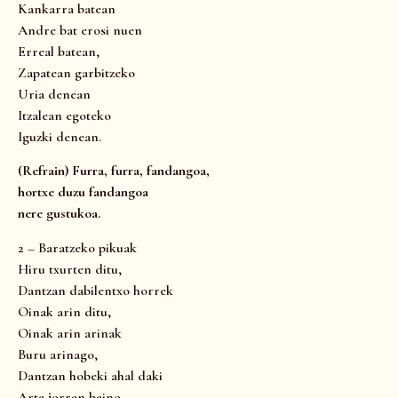
Kankarra batean
Andre bat erosi nuen
Erreal batean,
Zapatean garbitzeko
Uria denean
Itzalean egoteko
Iguzki denean.
(Refrain) Furra, furra, fandangoa,
hortxe duzu fandangoa
nere gustukoa.
2 – Baratzeko pikuak
Hiru txurten ditu,
Dantzan dabilentxo horrek
Oinak arin ditu,
Oinak arin arinak
Buru arinago,
Dantzan hobeki ahal daki
Arta jorran baino.