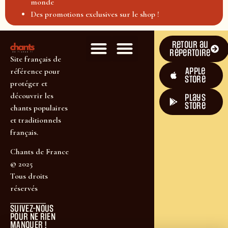
monde
Des promotions exclusives sur le shop !
Retour au
répertoire
Site français de
Apple
référence pour
Store
protéger et
découvrir les
plays
store
chants populaires
et traditionnels
français.
Chants de France
© 2025
Tous droits
réservés
SUIVEZ-NOUS
POUR NE RIEN
MANQUER !