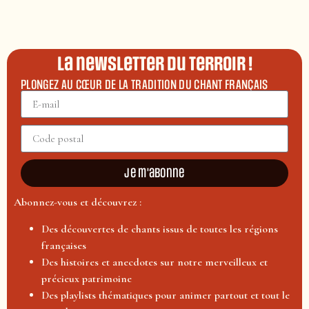
La newsletter du terroir !
PLONGEZ AU CŒUR DE LA TRADITION DU CHANT FRANÇAIS
Je m'abonne
Abonnez-vous et découvrez :
Des découvertes de chants issus de toutes les régions
françaises
Des histoires et anecdotes sur notre merveilleux et
précieux patrimoine
Des playlists thématiques pour animer partout et tout le