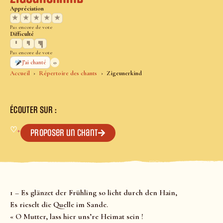
Appréciation
★
★
★
★
★
Pas encore de vote
Difficulté
Pas encore de vote
0
J’ai chanté
Accueil
Répertoire des chants
Zigeunerkind
ÉCOUTER SUR :
♡
+
Proposer un chant
1 – Es glänzet der Frühling so licht durch den Hain,
Es rieselt die Quelle im Sande.
« O Mutter, lass hier uns’re Heimat sein !