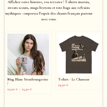
Affichez votre histoire, vos terroirs ! T-shirts marins,
sweats scouts, mugs bretons et tote-bags aux refrains
mythiques : emportez l’esprit des chants français partout
avec vous.
Mug Blanc Strasbourgeoise
T-shirt - Le Chasseur
!
24,50
€
12,00
€
–
15,50
€