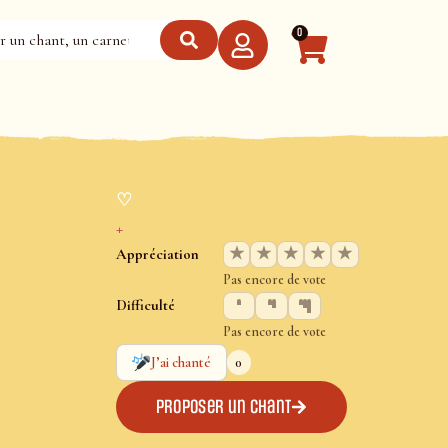
0
♡
+
★
★
★
★
★
Appréciation
Pas encore de vote
Difficulté
Pas encore de vote
0
J’ai chanté
Proposer un chant