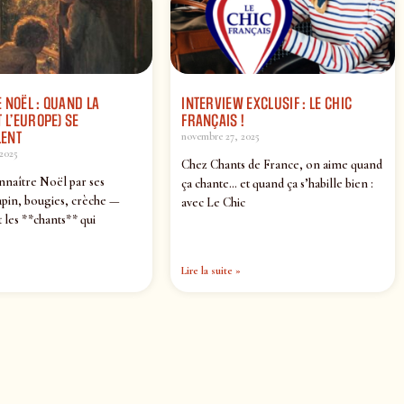
 NOËL : QUAND LA
INTERVIEW EXCLUSIF : LE CHIC
 L’EUROPE) SE
FRANÇAIS !
ENT
novembre 27, 2025
2025
Chez Chants de France, on aime quand
nnaître Noël par ses
ça chante… et quand ça s’habille bien :
pin, bougies, crèche —
avec Le Chic
 les **chants** qui
Lire la suite »