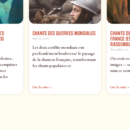
ES
CHANTS DES GUERRES MONDIALES
CHANTS DE
SI
FRANCE (ET
mai 21, 2026
RASSEMBL
Les deux conflits mondiaux ont
décembre 16, 
profondément bouleversé le paysage
olentes…
On croit co
de la chanson française, transformant
 comptines
images — sa
les chants populaires et
ires
mais ce sont
n les
Lire la suite »
Lire la suite »