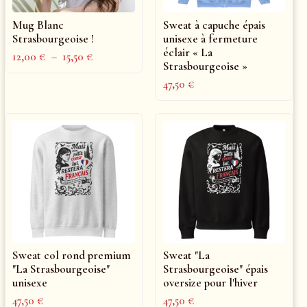
Mug Blanc
Sweat à capuche épais
Strasbourgeoise !
unisexe à fermeture
éclair « La
12,00
€
–
15,50
€
Strasbourgeoise »
47,50
€
Sweat col rond premium
Sweat "La
"La Strasbourgeoise"
Strasbourgeoise" épais
unisexe
oversize pour l'hiver
47,50
€
47,50
€