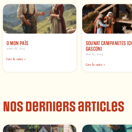
O MON PAÏS
SOUNAT CAMPANETES (C
GASCON)
août 28, 2023
mai 22, 2024
Lire la suite »
Lire la suite »
Nos derniers articles