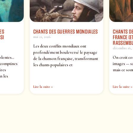
ES
CHANTS DES GUERRES MONDIALES
CHANTS DE
SI
FRANCE (ET
mai 21, 2026
RASSEMBL
Les deux conflits mondiaux ont
décembre 16, 
profondément bouleversé le paysage
olentes…
On croit co
de la chanson française, transformant
 comptines
images — sa
les chants populaires et
ires
mais ce sont
n les
Lire la suite »
Lire la suite »