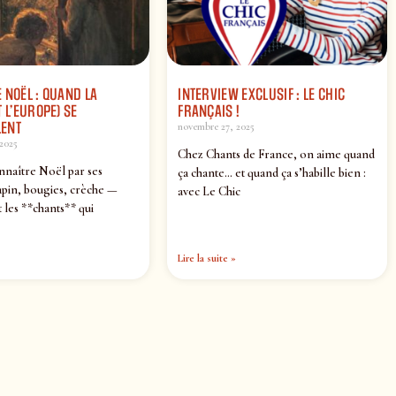
 NOËL : QUAND LA
INTERVIEW EXCLUSIF : LE CHIC
 L’EUROPE) SE
FRANÇAIS !
ENT
novembre 27, 2025
2025
Chez Chants de France, on aime quand
nnaître Noël par ses
ça chante… et quand ça s’habille bien :
pin, bougies, crèche —
avec Le Chic
 les **chants** qui
Lire la suite »