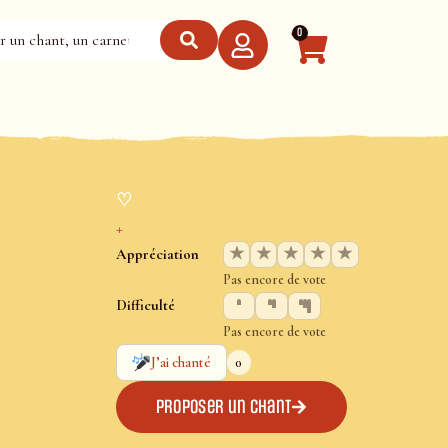
0
♡
+
★
★
★
★
★
Appréciation
Pas encore de vote
Difficulté
Pas encore de vote
0
J’ai chanté
Proposer un chant