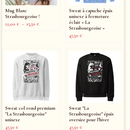
Mug Blanc
Sweat à capuche épais
Strasbourgeoise !
unisexe à fermeture
éclair « La
12,00
€
–
15,50
€
Strasbourgeoise »
47,50
€
Sweat col rond premium
Sweat "La
"La Strasbourgeoise"
Strasbourgeoise" épais
unisexe
oversize pour l'hiver
47,50
€
47,50
€