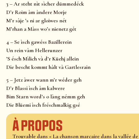
3 – Ar steht nìt sìcher dümmedéck
D’r Roim àm àndere Morje
M’r sàje ’s ni ar gloiwes nét
M’rhan a Màss wo’s nienetz gét
4 – Se ìsch gawéss Bazillerein
Un rein vàm Hellerunzer
’S ésch Mìlich và d’r Küehj allein
Die bescht kommt hàlt và Gartlesrain
5 – Jetz àwer wann m’r wéder geh
D’r Blassi ìsch àm kalwere
Bim Starn word’s o làng némm geh
Die Blüemi ìsch fréschmalkig gsé
À propos
Trouvable dans « La chanson marcaire dans la vallée de 