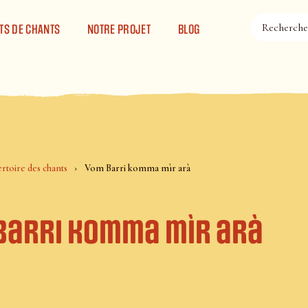
TS DE CHANTS
NOTRE PROJET
BLOG
rtoire des chants
Vom Barri komma mìr arà
Barri komma mìr arà