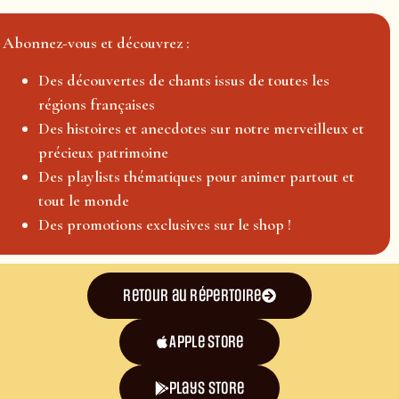
Abonnez-vous et découvrez :
Des découvertes de chants issus de toutes les
régions françaises
Des histoires et anecdotes sur notre merveilleux et
précieux patrimoine
Des playlists thématiques pour animer partout et
tout le monde
Des promotions exclusives sur le shop !
Retour au répertoire
Apple Store
plays store