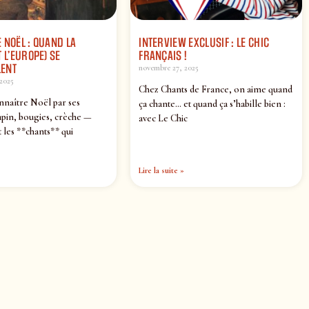
 NOËL : QUAND LA
INTERVIEW EXCLUSIF : LE CHIC
 L’EUROPE) SE
FRANÇAIS !
ENT
novembre 27, 2025
2025
Chez Chants de France, on aime quand
nnaître Noël par ses
ça chante… et quand ça s’habille bien :
pin, bougies, crèche —
avec Le Chic
 les **chants** qui
Lire la suite »