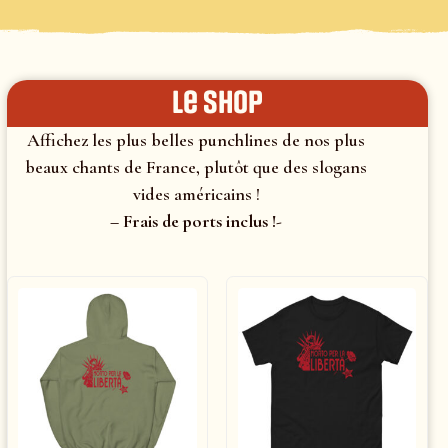
le shop
Affichez les plus belles punchlines de nos plus
beaux chants de France, plutôt que des slogans
vides américains !
– Frais de ports inclus !-