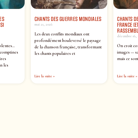
ES
CHANTS DES GUERRES MONDIALES
CHANTS DE
SI
FRANCE (ET
mai 21, 2026
RASSEMBL
Les deux conflits mondiaux ont
décembre 16, 
profondément bouleversé le paysage
olentes…
On croit co
de la chanson française, transformant
 comptines
images — sa
les chants populaires et
ires
mais ce sont
n les
Lire la suite »
Lire la suite »