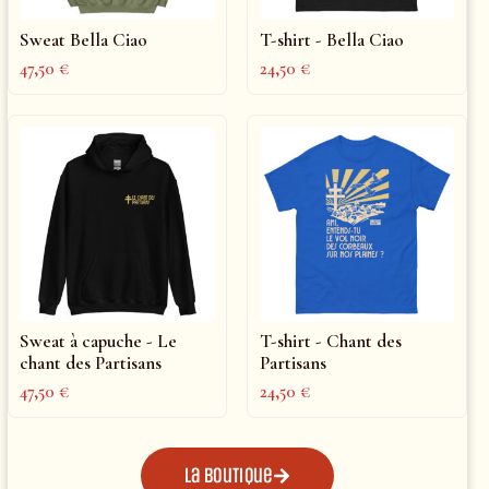
Sweat Bella Ciao
T-shirt - Bella Ciao
47,50
€
24,50
€
Sweat à capuche - Le
T-shirt - Chant des
chant des Partisans
Partisans
47,50
€
24,50
€
La boutique