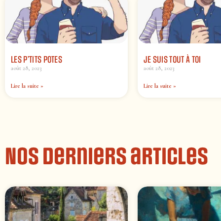
LES P’TITS POTES
JE SUIS TOUT À TOI
août 28, 2023
août 28, 2023
Lire la suite »
Lire la suite »
Nos derniers articles