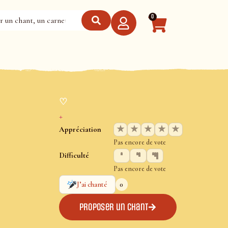
0
♡
+
★
★
★
★
★
Appréciation
Pas encore de vote
Difficulté
Pas encore de vote
0
J’ai chanté
Proposer un chant