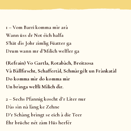
1 – Vom Barri komma mìr arà
Wann üss dr Not éich halfa
S’hät dìs Johr zìmlig Füatter ga
Drum wann mr d’Mìlich welfler ga
(Refrain) Vo Gartla, Rotabàch, Breitzosa
Và Bàllfìrscht, Schaffertàl, Schmàrgélt un Frànkatàl
Do komma mìr do komma mìr
Un brìnga welfli Mìlich dìr.
2 – Sechs Pfannig koscht d’r Lîter nur
Dàs sìn nà làng ke Zehne
D’r Schàng brìngt se eich à die Teer
Éhr brüche nét zàm Hüs herfér