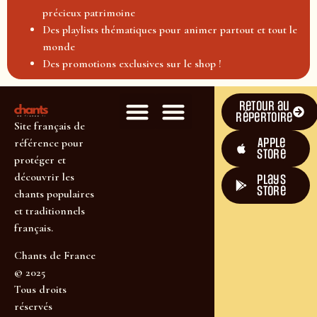
précieux patrimoine
Des playlists thématiques pour animer partout et tout le
monde
Des promotions exclusives sur le shop !
Retour au
répertoire
Site français de
Apple
référence pour
Store
protéger et
découvrir les
plays
store
chants populaires
et traditionnels
français.
Chants de France
© 2025
Tous droits
réservés