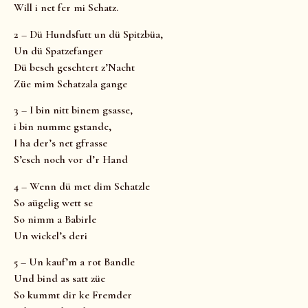
Will i net fer mi Schatz.
2 – Dü Hundsfutt un dü Spitzbüa,
Un dü Spatzefanger
Dü besch geschtert z’Nacht
Züe mim Schatzala gange
3 – I bin nitt binem gsasse,
i bin numme gstande,
I ha der’s net gfrasse
S’esch noch vor d’r Hand
4 – Wenn dü met dim Schatzle
So aügelig wett se
So nimm a Babirle
Un wickel’s deri
5 – Un kauf’m a rot Bandle
Und bind as satt züe
So kummt dir ke Fremder