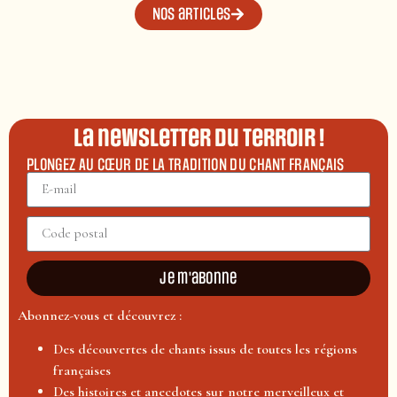
Nos articles
La newsletter du terroir !
PLONGEZ AU CŒUR DE LA TRADITION DU CHANT FRANÇAIS
Je m'abonne
Abonnez-vous et découvrez :
Des découvertes de chants issus de toutes les régions
françaises
Des histoires et anecdotes sur notre merveilleux et