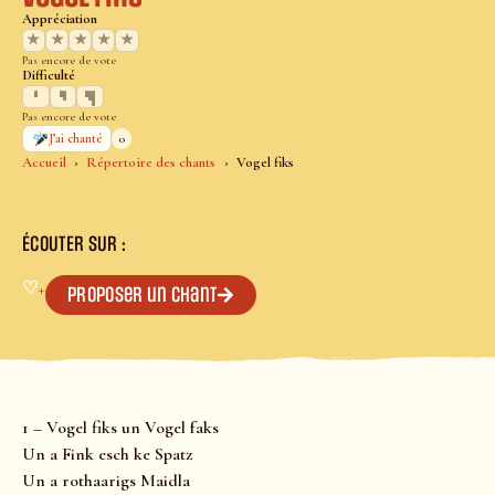
Appréciation
★
★
★
★
★
Pas encore de vote
Difficulté
Pas encore de vote
0
J’ai chanté
Accueil
Répertoire des chants
Vogel fiks
ÉCOUTER SUR :
♡
+
Proposer un chant
1 – Vogel fiks un Vogel faks
Un a Fink esch ke Spatz
Un a rothaarigs Maidla