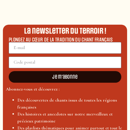
La newsletter du terroir !
PLONGEZ AU CŒUR DE LA TRADITION DU CHANT FRANÇAIS
Je m'abonne
Abonnez-vous et découvrez :
Des découvertes de chants issus de toutes les régions
françaises
Des histoires et anecdotes sur notre merveilleux et
précieux patrimoine
Des playlists thématiques pour animer partout et tout le