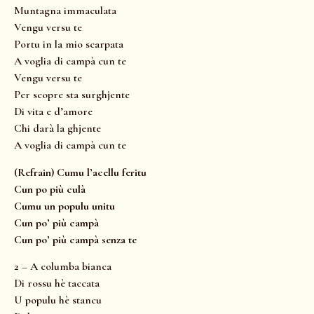
Muntagna immaculata
Vengu versu te
Portu in la mio scarpata
A voglia di campà cun te
Vengu versu te
Per scopre sta surghjente
Di vita e d’amore
Chi darà la ghjente
A voglia di campà cun te
(Refrain) Cumu l’acellu feritu
Cun po più culà
Cumu un populu unitu
Cun po’ più campà
Cun po’ più campà senza te
2 – A columba bianca
Di rossu hè taccata
U populu hè stancu