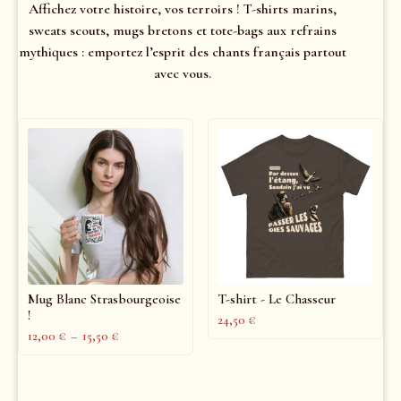
Affichez votre histoire, vos terroirs ! T-shirts marins,
sweats scouts, mugs bretons et tote-bags aux refrains
mythiques : emportez l’esprit des chants français partout
avec vous.
Mug Blanc Strasbourgeoise
T-shirt - Le Chasseur
!
24,50
€
12,00
€
–
15,50
€