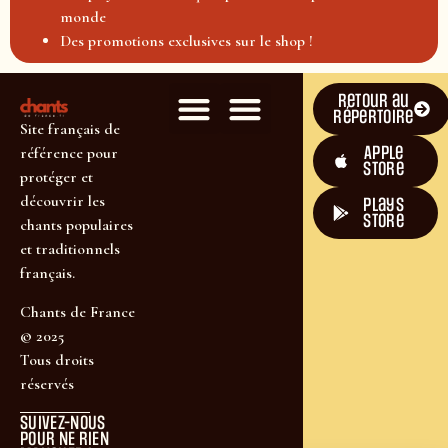
monde
Des promotions exclusives sur le shop !
Retour au
répertoire
Site français de
Apple
référence pour
Store
protéger et
découvrir les
plays
store
chants populaires
et traditionnels
français.
Chants de France
© 2025
Tous droits
réservés
SUIVEZ-NOUS
POUR NE RIEN