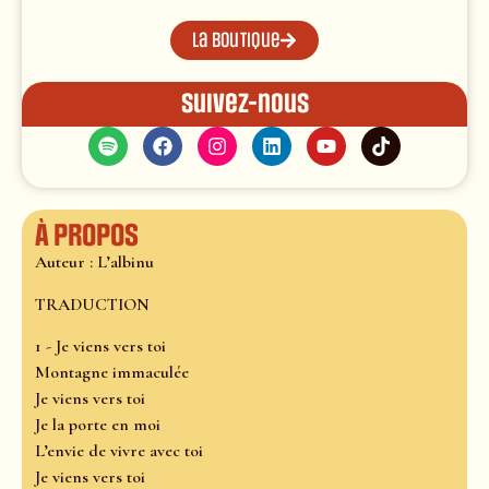
La boutique
Suivez-nous
À propos
Auteur : L’albinu
TRADUCTION
1 - Je viens vers toi
Montagne immaculée
Je viens vers toi
Je la porte en moi
L’envie de vivre avec toi
Je viens vers toi