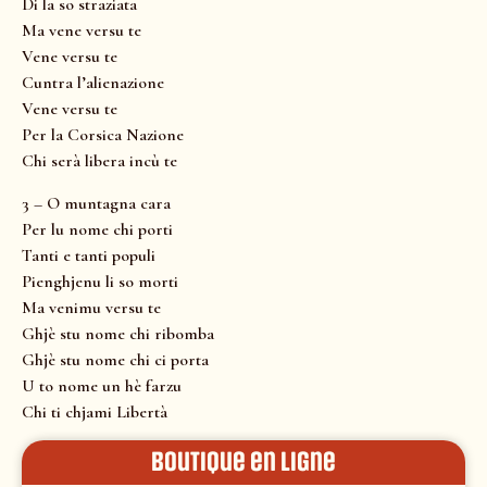
Di la so straziata
Ma vene versu te
Vene versu te
Cuntra l’alienazione
Vene versu te
Per la Corsica Nazione
Chi serà libera incù te
3 – O muntagna cara
Per lu nome chi porti
Tanti e tanti populi
Pienghjenu li so morti
Ma venimu versu te
Ghjè stu nome chi ribomba
Ghjè stu nome chi ci porta
U to nome un hè farzu
Chi ti chjami Libertà
Boutique en ligne