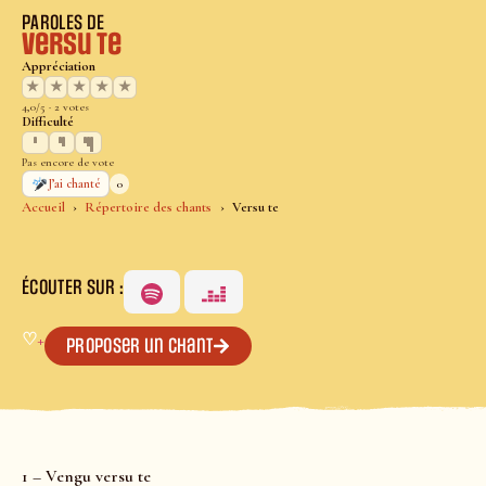
PAROLES DE
Versu te
Appréciation
★
★
★
★
★
4,0/5 · 2 votes
Difficulté
Pas encore de vote
0
J’ai chanté
Accueil
Répertoire des chants
Versu te
ÉCOUTER SUR :
♡
+
Proposer un chant
1 – Vengu versu te